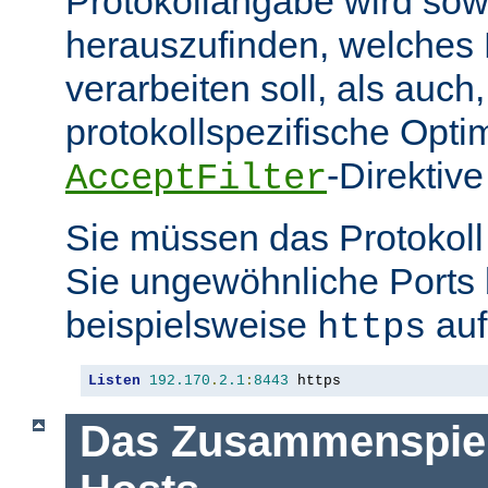
Protokollangabe wird sow
herauszufinden, welches
verarbeiten soll, als auch
protokollspezifische Opti
-Direktive
AcceptFilter
Sie müssen das Protokol
Sie ungewöhnliche Ports
beispielsweise
auf
https
Listen
192.170
.
2.1
:
8443
 https
Das Zusammenspiel 