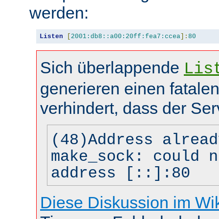
werden:
Listen
[
2001:db8::a00:20ff:fea7:ccea
]:
80
Sich überlappende
Lis
generieren einen fatalen
verhindert, dass der Ser
(48)Address alread
make_sock: could n
address [::]:80
Diese Diskussion im Wi