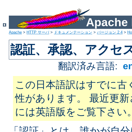
Apach
Apache
>
HTTP サーバ
>
ドキュメンテーション
>
バージョン 2.4
>
H
認証、承認、アクセ
翻訳済み言語:
e
この日本語訳はすでに古
性があります。 最近更
には英語版をご覧下さい
「認証」とは、誰かが自分