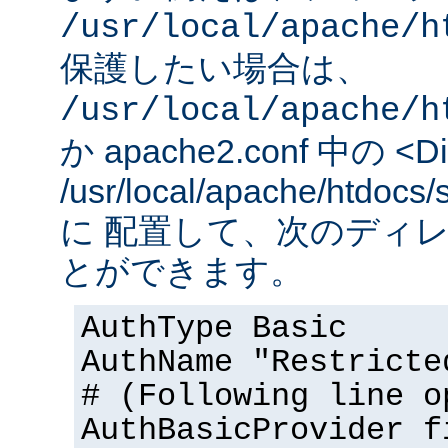
/usr/local/apache/h
保護したい場合は、
/usr/local/apache/h
か apache2.conf 中の <Dir
/usr/local/apache/htd
に 配置して、次のディ
とができます。
AuthType Basic
AuthName "Restricte
# (Following line o
AuthBasicProvider f