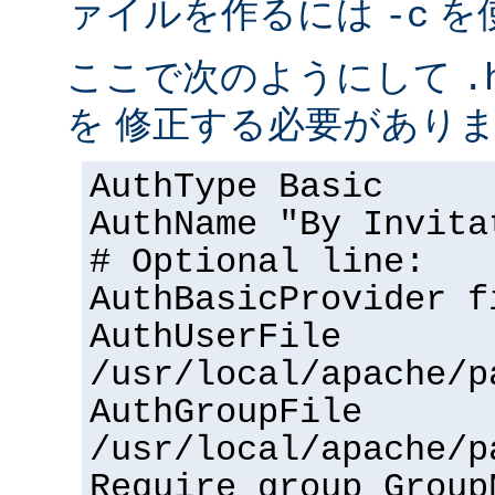
ァイルを作るには
を
-c
ここで次のようにして
.
を 修正する必要があり
AuthType Basic
AuthName "By Invita
# Optional line:
AuthBasicProvider f
AuthUserFile
/usr/local/apache/p
AuthGroupFile
/usr/local/apache/p
Require group Group