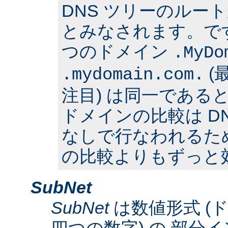
DNS ツリーのルー
とみなされます。で
つのドメイン
.MyDo
(
.mydomain.com.
注目) は同一である
ドメインの比較は D
なしで行なわれるた
の比較よりもずっと
SubNet
SubNet
は数値形式 (
四つの数字) の 部分