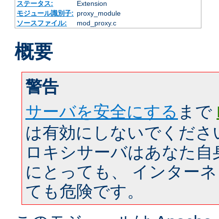
ステータス:
Extension
モジュール識別子:
proxy_module
ソースファイル:
mod_proxy.c
概要
警告
サーバを安全にする
まで
は有効にしないでくださ
ロキシサーバはあなた自
にとっても、 インター
ても危険です。