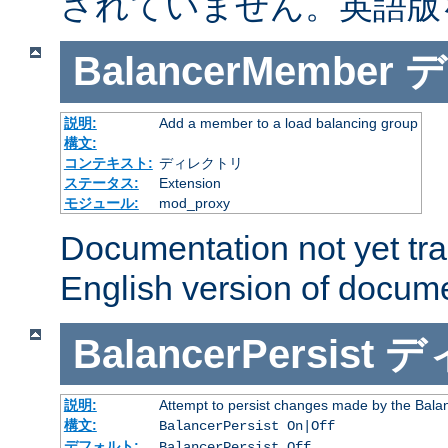
されていません。英語版
BalancerMember
デ
説明:
Add a member to a load balancing group
構文:
コンテキスト:
ディレクトリ
ステータス:
Extension
モジュール:
mod_proxy
Documentation not yet tr
English version of docum
BalancerPersist
デ
説明:
Attempt to persist changes made by the Bala
構文:
BalancerPersist On|Off
デフォルト:
BalancerPersist Off