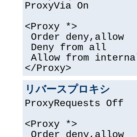
ProxyVia On
<Proxy *>
Order deny,allow
Deny from all
Allow from interna
</Proxy>
リバースプロキシ
ProxyRequests Off
<Proxy *>
Order deny,allow