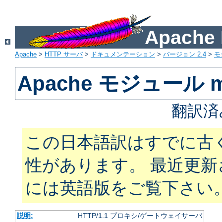
Apach
Apache
>
HTTP サーバ
>
ドキュメンテーション
>
バージョン 2.4
>
モ
Apache モジュール m
翻訳済
この日本語訳はすでに古
性があります。 最近更
には英語版をご覧下さい
説明:
HTTP/1.1 プロキシ/ゲートウェイサーバ