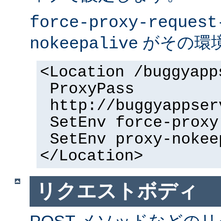
force-proxy-request
がその環
nokeepalive
<Location /buggyapp
ProxyPass
http://buggyappser
SetEnv force-proxy
SetEnv proxy-nokee
</Location>
リクエストボディ
POST メソッドなどの