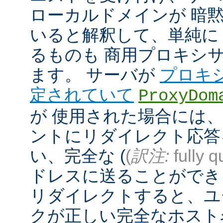
ローカルドメインが 暗
いると解釈して、単純に
るものも 商用プロキシ
ます。 サーバが
プロキ
定されていて
ProxyDom
が 使用された場合には、A
ントにリダイレクト応答
い、完全な (
(
訳注:
fully q
ドレスに送ることができ
リダイレクトすると、ユ
クが正しい完全なホスト