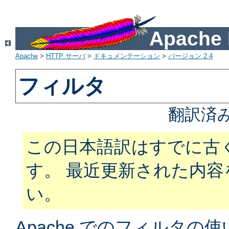
Apach
Apache
>
HTTP サーバ
>
ドキュメンテーション
>
バージョン 2.4
フィルタ
翻訳済
この日本語訳はすでに古
す。 最近更新された内
い。
Apache でのフィルタ