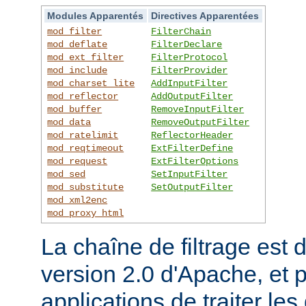
Modules Apparentés
Directives Apparentées
mod_filter
FilterChain
mod_deflate
FilterDeclare
mod_ext_filter
FilterProtocol
mod_include
FilterProvider
mod_charset_lite
AddInputFilter
mod_reflector
AddOutputFilter
mod_buffer
RemoveInputFilter
mod_data
RemoveOutputFilter
mod_ratelimit
ReflectorHeader
mod_reqtimeout
ExtFilterDefine
mod_request
ExtFilterOptions
mod_sed
SetInputFilter
mod_substitute
SetOutputFilter
mod_xml2enc
mod_proxy_html
La chaîne de filtrage est 
version 2.0 d'Apache, et 
applications de traiter le