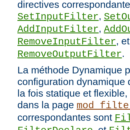
directives correspondante
,
SetInputFilter
SetO
,
AddInputFilter
AddO
, et
RemoveInputFilter
.
RemoveOutputFilter
La méthode Dynamique p
configuration dynamique de
la fois statique et flexibl
dans la page
mod_filte
correspondantes sont
Fi
, et