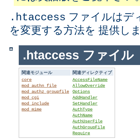
ファイルはデ
.htaccess
を変更する方法を 提供し
.htaccess ファイル
関連モジュール
関連ディレクティブ
core
AccessFileName
mod_authn_file
AllowOverride
mod_authz_groupfile
Options
mod_cgi
AddHandler
mod_include
SetHandler
mod_mime
AuthType
AuthName
AuthUserFile
AuthGroupFile
Require