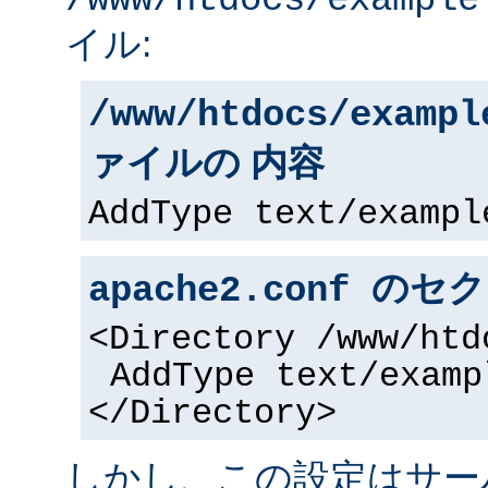
/www/htdocs/example
イル:
/www/htdocs/exampl
ァイルの 内容
AddType text/exampl
apache2.conf の
<Directory /www/htd
AddType text/examp
</Directory>
しかし、この設定はサー