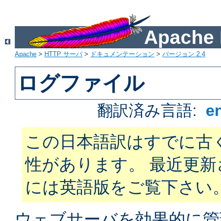
Apach
Apache
>
HTTP サーバ
>
ドキュメンテーション
>
バージョン 2.4
ログファイル
翻訳済み言語:
e
この日本語訳はすでに古
性があります。 最近更
には英語版をご覧下さい
ウェブサーバを効果的に管