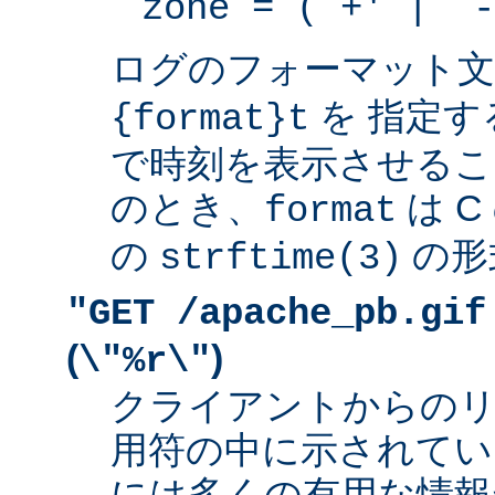
zone = (`+' | `-
ログのフォーマット
を 指定す
{format}t
で時刻を表示させるこ
のとき、
は 
format
の
の形
strftime(3)
"GET /apache_pb.gif
(
)
\"%r\"
クライアントからの
用符の中に示されてい
には多くの有用な情報