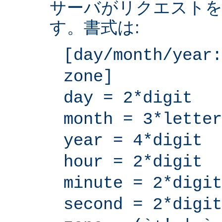
サーバがリクエストを
す。書式は:
[day/month/year:
zone]
day = 2*digit
month = 3*letter
year = 4*digit
hour = 2*digit
minute = 2*digit
second = 2*digit