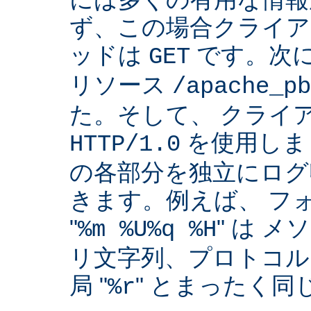
ず、この場合クライア
ッドは
です。次
GET
リソース
/apache_pb
た。そして、 クライ
を使用しま
HTTP/1.0
の各部分を独立にログ
きます。例えば、 フ
"
" は 
%m %U%q %H
リ文字列、プロトコル
局 "
" とまったく
%r