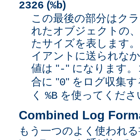
(
)
2326
%b
この最後の部分はクラ
れたオブジェクトの、
たサイズを表します
イアントに送られなか
値は "
" になります
-
合に "
" をログ収集
0
く
を使ってくださ
%B
Combined Log Form
もう一つのよく使われる書式