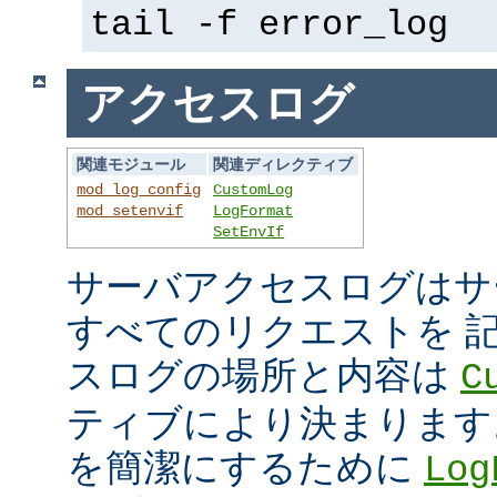
tail -f error_log
アクセスログ
関連モジュール
関連ディレクティブ
mod_log_config
CustomLog
mod_setenvif
LogFormat
SetEnvIf
サーバアクセスログはサ
すべてのリクエストを 
スログの場所と内容は
C
ティブにより決まります
を簡潔にするために
Log