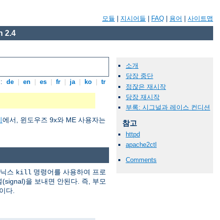
모듈
|
지시어들
|
FAQ
|
용어
|
사이트맵
 2.4
소개
당장 중단
:
de
|
en
|
es
|
fr
|
ja
|
ko
|
tr
점잖은 재시작
당장 재시작
부록: 시그널과 레이스 컨디션
기
에서, 윈도우즈 9x와 ME 사용자는
참고
httpd
apache2ctl
Comments
유닉스
명령어를 사용하여 프로
kill
ignal)을 보내면 안된다. 즉, 부모
이다.