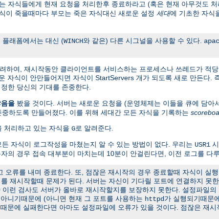
 자식들에게 현재 요청을 처리한후 종료하라고 (혹은 현재 아무것도 처
자식이 죽을때마다 부모는 죽은 자식대신 새로운 설정
세대
에 기초한 자식
 플래폼에서는 대신 (
와 같은) 다른 시그널을 사용할 수 있다.
WINCH
apa
고려하여, 재시작동안 클라이언트를 서비스하는 프로세스나 쓰레드가 적당
 새로운 자식이 안만들어지면 자식이 StartServers 개가 되도록 새로 만든다
정한 당신의 기대를 존중한다.
않음을
봤을 것이다. 서버는 새로운 요청을 (운영체제는 이들을 큐에 담아
존중하도록 만들어졌다. 이를 위해 세대간 모든 자식을 기록하는
scoreboa
청을 처리하고 있는 자식을
로 알려준다.
G
든 자식이 로그작성을 마쳤는지 알 수 있는 방법이 없다. 우리는
시
USR1
용자의 경우 접속 대부분이 마치는데 10분이 안걸린다면, 이전 로그를 다루
오류를 내며 종료한다. 또, 점잖은 재시작의 경우 종료할때 자식이 실행
서버를 재시작할때 문제가 된다. 서버는 자신이 기다릴 포트에 연결하지 못
나 이런 검사도 서버가 올바로 재시작할지를 보장하지 못한다. 설정파일의
t가 아니기때문에 (아니면 현재 그 포트를 사용하는
가 실행되기때문에
httpd
유때문에 실패한다면 아마도 설정파일에 오류가 있을 것이다. 점잖은 재