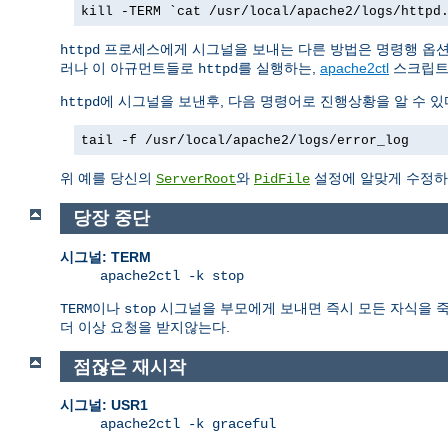
kill -TERM `cat /usr/local/apache2/logs/httpd
프로세스에게 시그널을 보내는 다른 방법은 명령행 옵
httpd
러나 이 아규먼트들로
를 실행하는,
apache2ctl
스크립트
httpd
에 시그널을 보낸후, 다음 명령어로 진행상황을 알 수 있
httpd
tail -f /usr/local/apache2/logs/error_log
위 예를 당신의
와
설정에 알맞게 수정하
ServerRoot
PidFile
당장 중단
시그널: TERM
apache2ctl -k stop
이나
시그널을 부모에게 보내면 즉시 모든 자식을 죽인
TERM
stop
더 이상 요청을 받지않는다.
점잖은 재시작
시그널: USR1
apache2ctl -k graceful