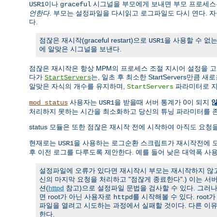
이나
시그널을 부모에게 보내면 부모 프로세스는
USR1
graceful
언한다
. 부모는 설정파일을 다시읽고 로그파일도 다시 연다. 
다.
점잖은 재시작(graceful restart)으로
을 사용할 수 없는
USR1
에 알맞은 시그널을 보낸다.
점잖은 재시작은 항상 MPM의 프로세스 조절 지시어 설정을 
다가
는, 일초 후 최소한 StartServers만큼
StartServers
알맞은 자식의 개수를 유지하며,
파라미터로 지
StartServers
사용자는
을 받을때 서버 통계가 0이 되지
mod_status
USR1
처리하지 못하는 시간을 최소화하고 당신의 튜닝 파라미터를 
status 모듈은 또한 점잖은 재시작 전에 시작하여 아직도 요
현재로는
을 사용하는 로그순환 스크립트가 재시작전에 모
USR1
후 이전 로그를 다루도록 제안한다. 예를 들어 낮은 대역폭 사
설정파일에 오류가 있다면 재시작시 부모는 재시작하지 않고 
신의 마지막 요청을 처리하고 "점잖게 종료한다".) 이는 
션(
httpd
참고)으로 설정파일 문법을 검사할 수 있다. 그러
면 root가 아닌 사용자로
를 시작해볼 수 있다. roo
httpd
파일을 열려고 시도하는 과정에서 실패할 것이다. 다른 이
한다.