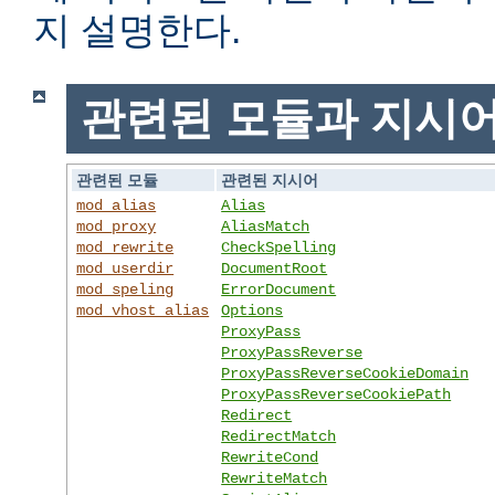
지 설명한다.
관련된 모듈과 지시
관련된 모듈
관련된 지시어
mod_alias
Alias
mod_proxy
AliasMatch
mod_rewrite
CheckSpelling
mod_userdir
DocumentRoot
mod_speling
ErrorDocument
mod_vhost_alias
Options
ProxyPass
ProxyPassReverse
ProxyPassReverseCookieDomain
ProxyPassReverseCookiePath
Redirect
RedirectMatch
RewriteCond
RewriteMatch