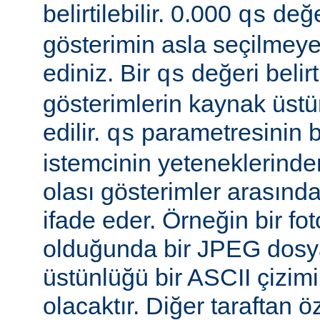
belirtilebilir. 0.000
değe
qs
gösterimin asla seçilmeye
ediniz. Bir
değeri belir
qs
gösterimlerin kaynak üst
edilir.
parametresinin be
qs
istemcinin yeteneklerinde
olası gösterimler arasında
ifade eder. Örneğin bir f
olduğunda bir JPEG dosy
üstünlüğü bir ASCII çizi
olacaktır. Diğer taraftan 