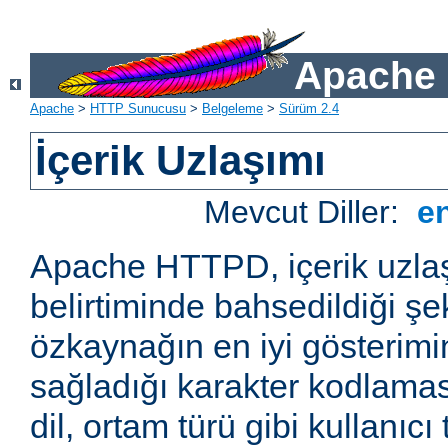
Apache 
Apache
>
HTTP Sunucusu
>
Belgeleme
>
Sürüm 2.4
İçerik Uzlaşımı
Mevcut Diller:
e
Apache HTTPD, içerik uzla
belirtiminde bahsedildiği şek
özkaynağın en iyi gösterimin
sağladığı karakter kodlamas
dil, ortam türü gibi kullanıcı