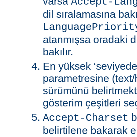
varsa
Accept-Lan
dil sıralamasına bakıl
LanguagePriorit
atanmışsa oradaki d
bakılır.
En yüksek ‘seviyede
parametresine (text/
sürümünü belirtmekte
gösterim çeşitleri seçi
b
Accept-Charset
belirtilene bakarak 