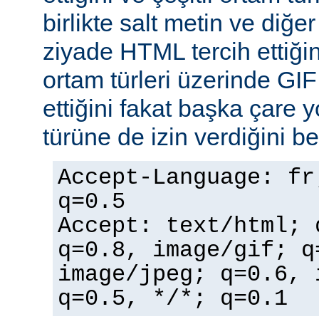
birlikte salt metin ve diğe
ziyade HTML tercih ettiğin
ortam türleri üzerinde GI
ettiğini fakat başka çare 
türüne de izin verdiğini bel
Accept-Language: fr
q=0.5
Accept: text/html; 
q=0.8, image/gif; q
image/jpeg; q=0.6, 
q=0.5, */*; q=0.1