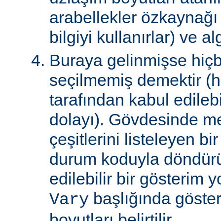
arabellekler özkaynağ
bilgiyi kullanırlar) ve al
Buraya gelinmişse hiçb
seçilmemiş demektir (hi
tarafından kabul edile
dolayı). Gövdesinde m
çeşitlerini listeleyen 
durum koduyla döndürül
edilebilir bir gösterim 
başlığında gösteri
Vary
boyutları belirtilir.