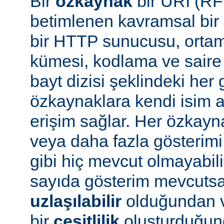
Bir
özkaynak
bir URI (RF
betimlenen kavramsal bir 
bir HTTP sunucusu, ortam 
kümesi, kodlama ve saire 
bayt dizisi şeklindeki her 
özkaynaklara kendi isim a
erişim sağlar. Her özkayn
veya daha fazla gösterimi
gibi hiç mevcut olmayabil
sayıda gösterim mevcuts
uzlaşılabilir
olduğundan v
bir
çeşitlilik
oluşturduğun