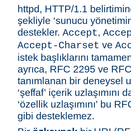
httpd, HTTP/1.1 belirtimi
şekliyle ‘sunucu yönetimin
destekler.
,
Accept
Acce
ve
Accept-Charset
Ac
istek başlıklarını tamamen
ayrıca, RFC 2295 ve RFC
tanımlanan bir deneysel u
‘şeffaf’ içerik uzlaşımını 
‘özellik uzlaşımını’ bu RF
gibi desteklemez.