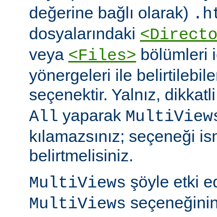
değerine bağlı olarak)
.h
dosyalarındaki
<Direct
veya
bölümleri 
<Files>
yönergeleri ile belirtilebil
seçenektir. Yalnız, dikkatl
yaparak
All
MultiView
kılamazsınız; seçeneği is
belirtmelisiniz.
şöyle etki 
MultiViews
seçeneğinin
MultiViews