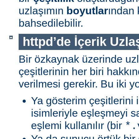
uzlaşımın
boyutlar
ından 
bahsedilebilir.
httpd’de İçerik Uzla
Bir özkaynak üzerinde uzl
çeşitlerinin her biri hakk
verilmesi gerekir. Bu iki yo
Ya gösterim çeşitlerini
isimleriyle eşleşmeyi s
eşlemi kullanılır (bir
*.
Ya da sunucu örtük bir 