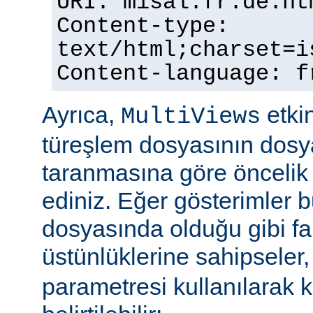
URI: misal.fr.de.ht
Content-type:
text/html;charset=i
Content-language: f
Ayrıca,
etkin
MultiViews
türeşlem dosyasının dosya
taranmasına göre öncelik 
ediniz. Eğer gösterimler 
dosyasında olduğu gibi fa
üstünlüklerine sahipseler
parametresi kullanılarak 