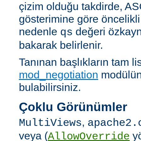
çizim olduğu takdirde, AS
gösterimine göre öncelikli
nedenle
değeri özkay
qs
bakarak belirlenir.
Tanınan başlıkların tam lis
mod_negotiation
modülün
bulabilirsiniz.
Çoklu Görünümler
,
MultiViews
apache2.
veya (
yö
AllowOverride