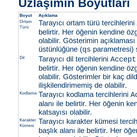
Uzlaşımın Boyutları
Boyut
Açıklama
Tarayıcı ortam türü tercihlerini
Ortam
Türü
belirtir. Her öğenin kendine öz
olabilir. Gösterimin açıklaması
üstünlüğüne (
parametresi) s
qs
Tarayıcı dil tercihlerini
Dil
Accept
belirtir. Her öğenin kendine öz
olabilir. Gösterimler bir kaç dild
ilişkilendirimemiş de olabilir.
Tarayıcı kodlama tercihlerini
Kodlama
A
alanı ile belirtir. Her öğenin k
katsayısı olabilir.
Tarayıcı karakter kümesi tercih
Karakter
Kümesi
başlık alanı ile belirtir. Her ö