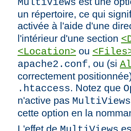
est une opti
MultiViews
un répertoire, ce qui signi
activée à l'aide d'une dir
l'intérieur d'une section
<
ou
<Location>
<Files
, ou (si
apache2.conf
A
correctement positionnée)
. Notez que
.htaccess
O
n'active pas
MultiViews
cette option en la nomman
L'effet de
est
MultiViews