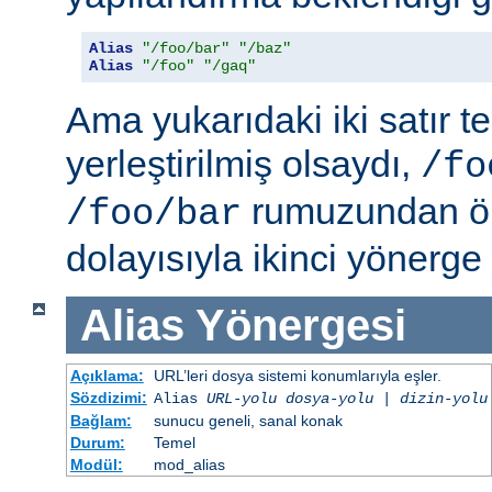
Alias
"/foo/bar"
"/baz"
Alias
"/foo"
"/gaq"
Ama yukarıdaki iki satır t
yerleştirilmiş olsaydı,
/fo
rumuzundan ön
/foo/bar
dolayısıyla ikinci yönerge
Alias
Yönergesi
Açıklama:
URL’leri dosya sistemi konumlarıyla eşler.
Sözdizimi:
Alias
URL-yolu
dosya-yolu
|
dizin-yolu
Bağlam:
sunucu geneli, sanal konak
Durum:
Temel
Modül:
mod_alias