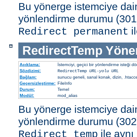
Bu yönerge istemciye dai
yönlendirme durumu (301)
il
Redirect permanent
RedirectTemp
Yöne
Açıklama:
İstemciyi, geçici bir yönlendirme isteği dö
Sözdizimi:
RedirectTemp
URL-yolu
URL
Bağlam:
sunucu geneli, sanal konak, dizin, .htacc
Geçersizleştirme:
FileInfo
Durum:
Temel
Modül:
mod_alias
Bu yönerge istemciye dai
yönlendirme durumu (302)
ile aynı 
Redirect temp