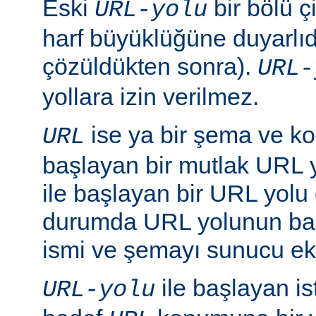
Eski
bir bölü çi
URL-yolu
harf büyüklüğüne duyarlıd
çözüldükten sonra).
URL-
yollara izin verilmez.
ise ya bir şema ve ko
URL
başlayan bir mutlak URL ya
ile başlayan bir URL yolu ol
durumda URL yolunun baş
ismi ve şemayı sunucu ekl
ile başlayan is
URL-yolu