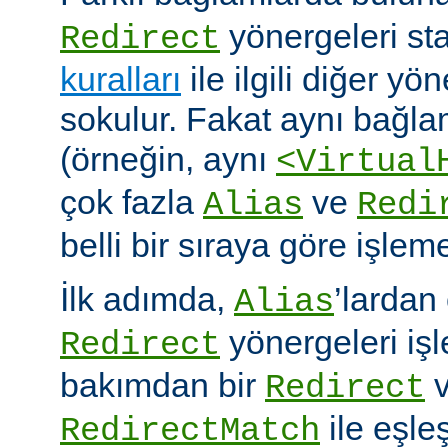
yönergeleri st
Redirect
kuralları
ile ilgili diğer yö
sokulur. Fakat aynı bağla
(örneğin, aynı
<Virtual
çok fazla
ve
Alias
Redi
belli bir sıraya göre işlem
İlk adımda,
’lardan
Alias
yönergeleri iş
Redirect
bakımdan bir
v
Redirect
ile eşleş
RedirectMatch