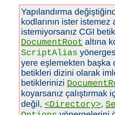
Yapılandırma değiştiğin
kodlarının ister istemez
istemiyorsanız CGI betikl
altına k
DocumentRoot
yönerges
ScriptAlias
yere eşlemekten başka o
betikleri dizini olarak im
betiklerinizi
DocumentR
koyarsanız çalıştırmak i
değil,
,
<Directory>
S
yönergelerini ö
Options