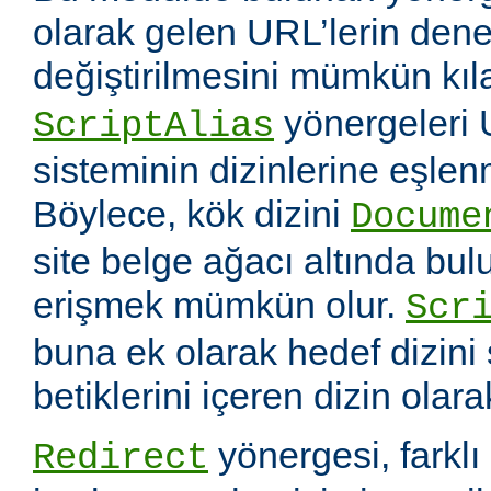
olarak gelen URL’lerin dene
değiştirilmesini mümkün kıl
yönergeleri 
ScriptAlias
sisteminin dizinlerine eşlen
Böylece, kök dizini
Docume
site belge ağacı altında bu
erişmek mümkün olur.
Scr
buna ek olarak hedef dizin
betiklerini içeren dizin olara
yönergesi, farklı 
Redirect