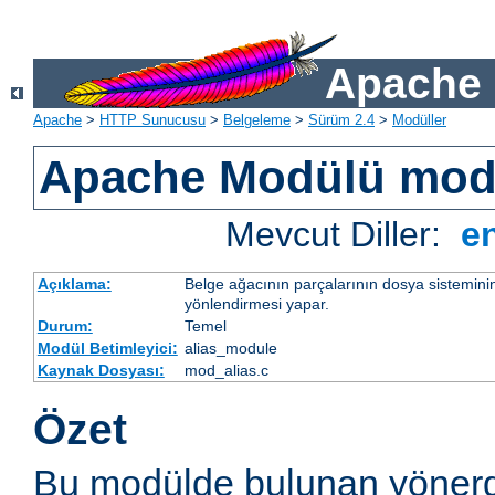
Apache 
Apache
>
HTTP Sunucusu
>
Belgeleme
>
Sürüm 2.4
>
Modüller
Apache Modülü mod
Mevcut Diller:
e
Açıklama:
Belge ağacının parçalarının dosya sistemini
yönlendirmesi yapar.
Durum:
Temel
Modül Betimleyici:
alias_module
Kaynak Dosyası:
mod_alias.c
Özet
Bu modülde bulunan yönerg