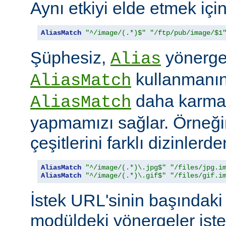
Aynı etkiyi elde etmek içi
AliasMatch
"^/image/(.*)$"
"/ftp/pub/image/$1
Şüphesiz,
yönerges
Alias
kullanmanın 
AliasMatch
daha karmaş
AliasMatch
yapmamızı sağlar. Örneğin
çeşitlerini farklı dizinler
AliasMatch
"^/image/(.*)\.jpg$"
"/files/jpg.i
AliasMatch
"^/image/(.*)\.gif$"
"/files/gif.i
İstek URL'sinin başındaki 
modüldeki yönergeler iste