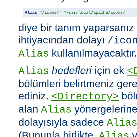
Alias
"/icons/"
"/usr/local/apache/icons/"
diye bir tanım yaparsanız
ihtiyacından dolayı
/ico
kullanılmayacaktır.
Alias
hedefleri
için ek
Alias
<
bölümleri belirtmeniz ger
ediniz.
böl
<Directory>
alan
yönergelerine ö
Alias
dolayısıyla sadece
Alia
(Bununla birlikte,
y
Alias