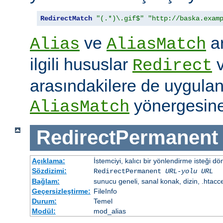
RedirectMatch
"(.*)\.gif$"
"http://baska.exam
ve
ar
Alias
AliasMatch
ilgili hususlar
Redirect
arasındakilere de uygulanır
yönergesine
AliasMatch
RedirectPermanent
Açıklama:
İstemciyi, kalıcı bir yönlendirme isteği dö
Sözdizimi:
RedirectPermanent
URL-yolu
URL
Bağlam:
sunucu geneli, sanal konak, dizin, .htacc
Geçersizleştirme:
FileInfo
Durum:
Temel
Modül:
mod_alias