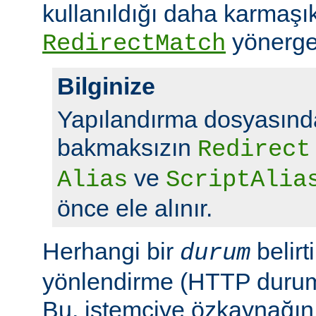
kullanıldığı daha karmaşı
yönerge
RedirectMatch
Bilginize
Yapılandırma dosyasında
bakmaksızın
Redirect
ve
Alias
ScriptAlia
önce ele alınır.
Herhangi bir
belirt
durum
yönlendirme (HTTP durum 
Bu, istemciye özkaynağın