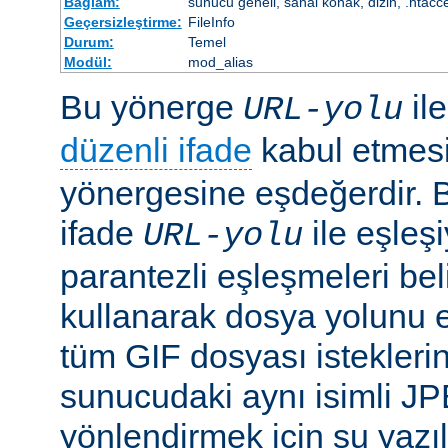
Bağlam:
sunucu geneli, sanal konak, dizin, .htacc
Geçersizleştirme:
FileInfo
Durum:
Temel
Modül:
mod_alias
Bu yönerge
il
URL-yolu
düzenli ifade
kabul etmes
yönergesine eşdeğerdir. Be
ifade
ile eşleş
URL-yolu
parantezli eşleşmeleri bel
kullanarak dosya yolunu e
tüm GIF dosyası isteklerin
sunucudaki aynı isimli J
yönlendirmek için şu yazıla