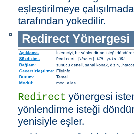
eşleştirilmeye çalışılma
tarafından yokedilir.
Redirect
Yönergesi
Açıklama:
İstemciyi, bir yönlendirme isteği döndürere
Sözdizimi:
Redirect [
durum
]
URL-yolu
URL
Bağlam:
sunucu geneli, sanal konak, dizin, .htacc
Geçersizleştirme:
FileInfo
Durum:
Temel
Modül:
mod_alias
yönergesi iste
Redirect
yönlendirme isteği döndür
yenisiyle eşler.