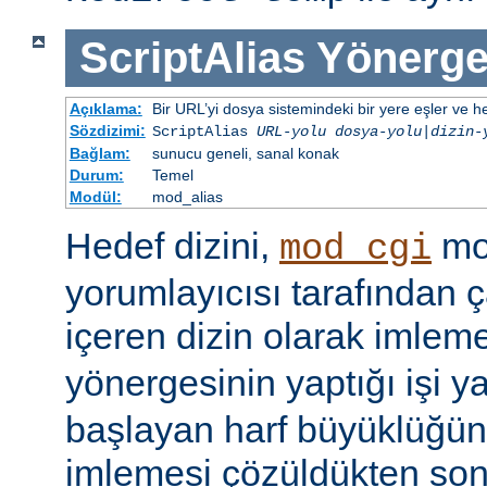
ScriptAlias
Yönerge
Açıklama:
Bir URL’yi dosya sistemindeki bir yere eşler ve hed
Sözdizimi:
ScriptAlias
URL-yolu
dosya-yolu
|
dizin-
Bağlam:
sunucu geneli, sanal konak
Durum:
Temel
Modül:
mod_alias
Hedef dizini,
mod
mod_cgi
yorumlayıcısı tarafından ça
içeren dizin olarak imlem
yönergesinin yaptığı işi y
başlayan harf büyüklüğün
imlemesi çözüldükten son