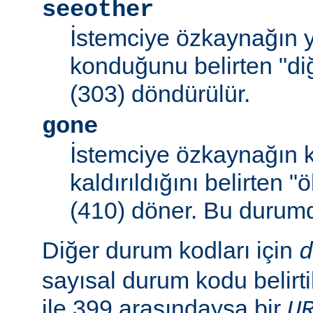
seeother
İstemciye özkaynağın y
konduğunu belirten "d
(303) döndürülür.
gone
İstemciye özkaynağın k
kaldırıldığını belirten 
(410) döner. Bu duru
Diğer durum kodları için
d
sayısal durum kodu belirti
ile 399 arasındaysa bir
U