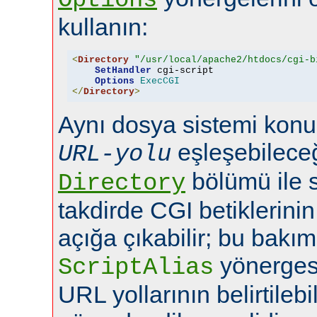
kullanın:
<
Directory
"/usr/local/apache2/htdocs/cgi-b
SetHandler
 cgi-script

Options
ExecCGI
</
Directory
>
Aynı dosya sistemi konu
eşleşebileceğ
URL-yolu
bölümü ile 
Directory
takdirde CGI betiklerini
açığa çıkabilir; bu bakı
yönerges
ScriptAlias
URL yollarının belirtilebi