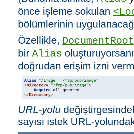
önce işleme sokulan
<Lo
bölümlerinin uygulanacağı
Özellikle,
DocumentRoot
bir
oluşturuyorsanı
Alias
doğrudan erişim izni verme
Alias
"/image"
"/ftp/pub/image"
<
Directory
"/ftp/pub/image"
>
Require
</
Directory
>
URL-yolu
değiştirgesindek
sayısı istek URL-yolundaki