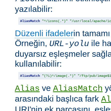
yazılabilir:
AliasMatch
"^/icons(.*)"
"/usr/local/apache/i
Düzenli ifadeler
in tamamı 
Örneğin,
ile h
URL-yolu
duyarsız eşleşmeler sağl
kullanılabilir:
AliasMatch
"(?i)^/image(.*)"
"/ftp/pub/image$
ve
yö
Alias
AliasMatch
arasındaki başlıca fark
Al
URI'nin ek parçasını, eşl