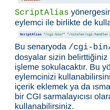
yönergesini
ScriptAlias
eylemci ile birlikte de kull
ScriptAlias
"/cgi-bin/"
"/siteler/cgi-handler
Bu senaryoda
/cgi-bin
dosyalar sizin belirttiğini
işleme sokulacaktır. Bu y
eylemcinizi kullanabilirsin
içerik eklemek ya da ısma
bir CGI sarmalayıcısı ola
kullanabilirsiniz.