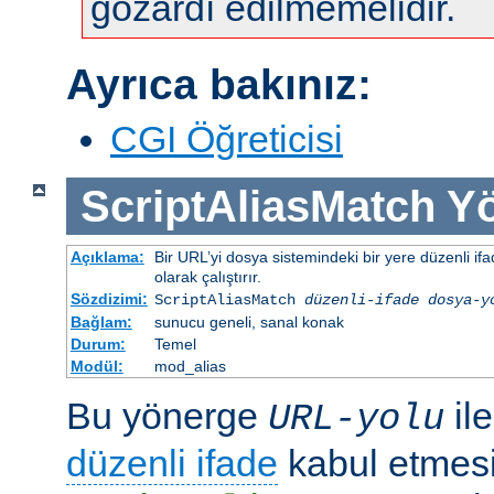
gözardı edilmemelidir.
Ayrıca bakınız:
CGI Öğreticisi
ScriptAliasMatch
Yö
Açıklama:
Bir URL’yi dosya sistemindeki bir yere düzenli ifa
olarak çalıştırır.
Sözdizimi:
ScriptAliasMatch
düzenli-ifade
dosya-y
Bağlam:
sunucu geneli, sanal konak
Durum:
Temel
Modül:
mod_alias
Bu yönerge
il
URL-yolu
düzenli ifade
kabul etmesi