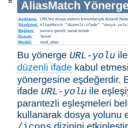
AliasMatch
Yönerge
Açıklama:
URL’leri dosya sistemi konumlarıyla düzenli ifadel
Sözdizimi:
AliasMatch "
düzenli-ifade
" "
dosya-yolu
Bağlam:
sunucu geneli, sanal konak
Durum:
Temel
Modül:
mod_alias
Bu yönerge
il
URL-yolu
düzenli ifade
kabul etmes
yönergesine eşdeğerdir. Be
ifade
ile eşleş
URL-yolu
parantezli eşleşmeleri bel
kullanarak dosya yolunu e
dizinini etkinleşt
/icons