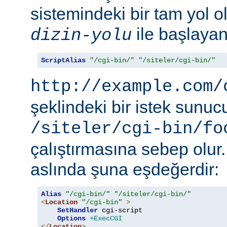
sistemindeki bir tam yol ol
ile başlayan 
dizin-yolu
ScriptAlias
"/cgi-bin/"
"/siteler/cgi-bin/"
http://example.com/
şeklindeki bir istek sunu
/siteler/cgi-bin/fo
çalıştırmasına sebep olur
aslında şuna eşdeğerdir:
Alias
"/cgi-bin/"
"/siteler/cgi-bin/"
<
Location
"/cgi-bin"
>
SetHandler
 cgi-script

Options
+ExecCGI
</
Location
>