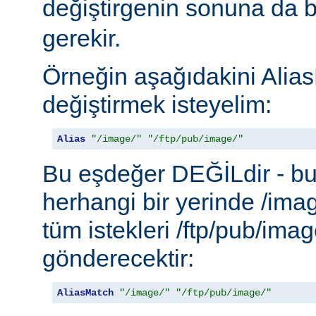
değiştirgenin sonuna da b
gerekir.
Örneğin aşağıdakini Alias
değiştirmek isteyelim:
Alias
"/image/"
"/ftp/pub/image/"
Bu eşdeğer DEĞİLdir - b
herhangi bir yerinde /ima
tüm istekleri /ftp/pub/imag
gönderecektir:
AliasMatch
"/image/"
"/ftp/pub/image/"