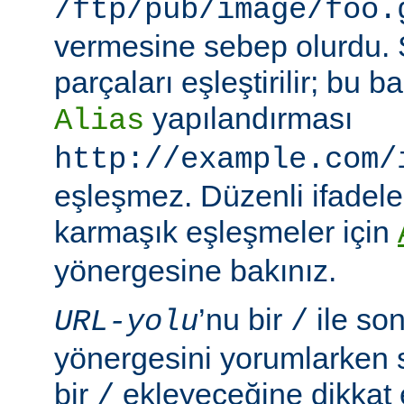
/ftp/pub/image/foo.
vermesine sebep olurdu.
parçaları eşleştirilir; bu
yapılandırması
Alias
http://example.com/
eşleşmez. Düzenli ifadeler
karmaşık eşleşmeler için
yönergesine bakınız.
’nu bir
ile so
URL-yolu
/
yönergesini yorumlarken
bir
ekleyeceğine dikkat e
/