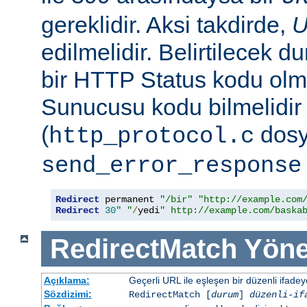
gereklidir. Aksi takdirde,
edilmelidir. Belirtilecek 
bir HTTP Status kodu ol
Sunucusu kodu bilmelidir
(
dosy
http_protocol.c
send_error_response
Redirect
 permanent 
"/bir"
"http://example.com
Redirect
30
" "
/
yedi
" http://example.com/baska
RedirectMatch
Yöne
Açıklama:
Geçerli URL ile eşleşen bir düzenli ifade
Sözdizimi:
RedirectMatch [
durum
]
düzenli-if