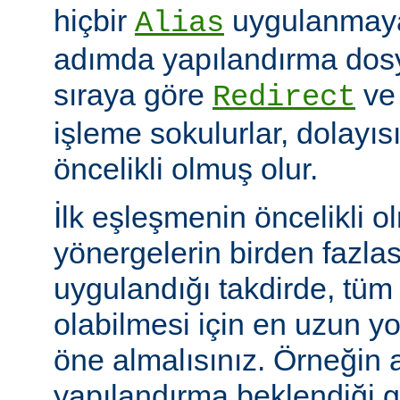
hiçbir
uygulanmayac
Alias
adımda yapılandırma dosy
sıraya göre
v
Redirect
işleme sokulurlar, dolayıs
öncelikli olmuş olur.
İlk eşleşmenin öncelikli o
yönergelerin birden fazlası
uygulandığı takdirde, tüm 
olabilmesi için en uzun y
öne almalısınız. Örneğin 
yapılandırma beklendiği gi