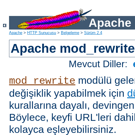
Apache 
Apache
>
HTTP Sunucusu
>
Belgeleme
>
Sürüm 2.4
Apache mod_rewrite
Mevcut Diller:
modülü gelen
mod_rewrite
değişiklik yapabilmek için
d
kurallarına dayalı, devingen 
Böylece, keyfi URL'leri dahi
kolayca eşleyebilirsiniz.