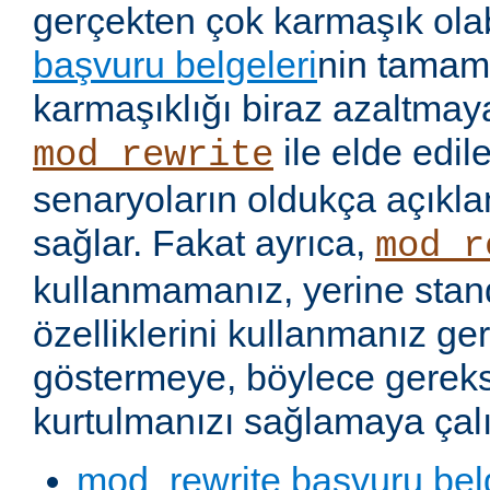
gerçekten çok karmaşık olabi
başvuru belgeleri
nin tamaml
karmaşıklığı biraz azaltmaya
ile elde edil
mod_rewrite
senaryoların oldukça açıkla
sağlar. Fakat ayrıca,
mod_r
kullanmamanız, yerine stan
özelliklerini kullanmanız g
göstermeye, böylece gereks
kurtulmanızı sağlamaya çalı
mod_rewrite başvuru bel