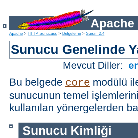
Apache 
Apache
>
HTTP Sunucusu
>
Belgeleme
>
Sürüm 2.4
Sunucu Genelinde Y
Mevcut Diller:
e
Bu belgede
modülü il
core
sunucunun temel işlemlerin
kullanılan yönergelerden baz
Sunucu Kimliği