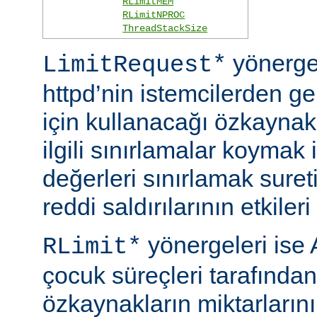
RLimitMEM
RLimitNPROC
ThreadStackSize
yönerge
LimitRequest*
httpd’nin istemcilerden ge
için kullanacağı özkaynakla
ilgili sınırlamalar koymak i
değerleri sınırlamak suret
reddi saldırılarının etkileri 
yönergeleri ise 
RLimit*
çocuk süreçleri tarafından
özkaynakların miktarlarını