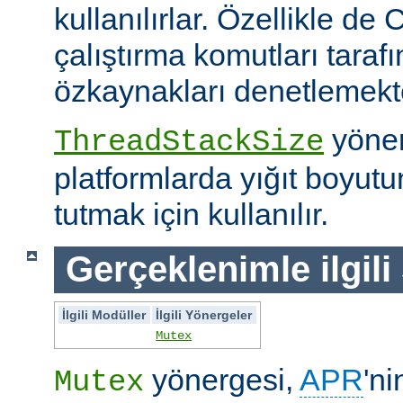
kullanılırlar. Özellikle de 
çalıştırma komutları taraf
özkaynakları denetlemekte 
yöner
ThreadStackSize
platformlarda yığıt boyut
tutmak için kullanılır.
Gerçeklenimle ilgili
İlgili Modüller
İlgili Yönergeler
Mutex
yönergesi,
APR
'ni
Mutex