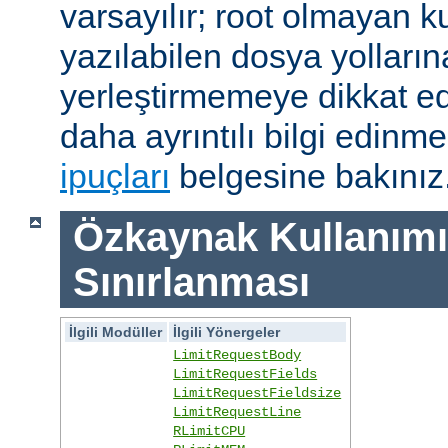
varsayılır; root olmayan ku
yazılabilen dosya yolları
yerleştirmemeye dikkat e
daha ayrıntılı bilgi edinme
ipuçları
belgesine bakınız
Özkaynak Kullanımı
Sınırlanması
İlgili Modüller
İlgili Yönergeler
LimitRequestBody
LimitRequestFields
LimitRequestFieldsize
LimitRequestLine
RLimitCPU