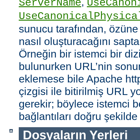
,
ServerName
UseCanon
UseCanonicalPhysica
sunucu tarafından, özüne 
nasıl oluşturacağını saptam
Örneğin bir istemci bir diz
bulunurken URL’nin sonun
eklemese bile Apache http
çizgisi ile bitirilmiş URL
gerekir; böylece istemci b
bağlantıları doğru şekilde
Dosyaların Yerleri