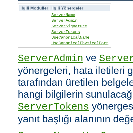
İlgili Modüller
İlgili Yönergeler
ServerName
ServerAdmin
ServerSignature
ServerTokens
UseCanonicalName
UseCanonicalPhysicalPort
ve
ServerAdmin
Serve
yönergeleri, hata iletileri
tarafından üretilen belgele
hangi bilgilerin sunulacağın
yönerges
ServerTokens
yanıt başlığı alanının değer