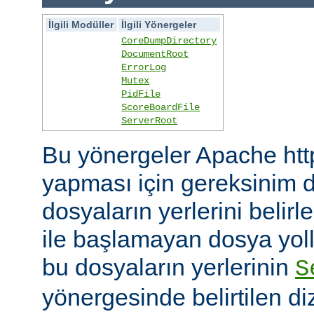
İlgili Modüller
İlgili Yönergeler
CoreDumpDirectory
DocumentRoot
ErrorLog
Mutex
PidFile
ScoreBoardFile
ServerRoot
Bu yönergeler Apache htt
yapması için gereksinim d
dosyaların yerlerini belirler
ile başlamayan dosya yoll
bu dosyaların yerlerinin
S
yönergesinde belirtilen diz