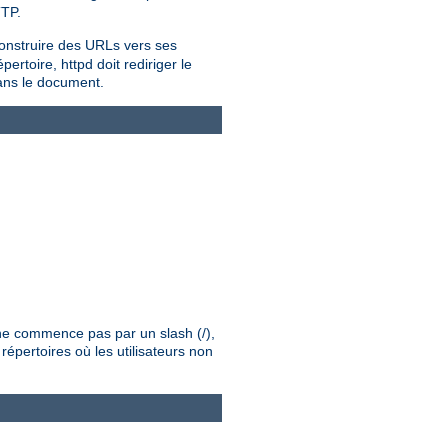
TTP.
onstruire des URLs vers ses
rtoire, httpd doit rediriger le
dans le document.
é ne commence pas par un slash (/),
répertoires où les utilisateurs non