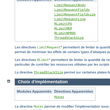
LimitRequestBody
LimitRequestFields
LimitRequestFieldsize
LimitRequestLine
RLimitCPU
RLimitMEM
RLimitNPROC
ThreadStackSize
Les directives
* permettent de limiter la quan
LimitRequest
permet de minimiser les effets de certains types d'attaques p
Les directives
* permettent de limiter la quantité de r
RLimit
particulier de contrôler les ressources utilisées par les scri
La directive
permet sur certaines plates-for
ThreadStackSize
Choix d'implémentation
Modules Apparentés
Directives Apparentées
Mutex
La directive
permet de modifier l'implémentation sous
Mutex