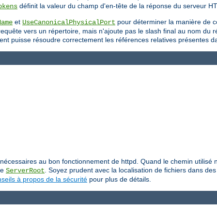
définit la valeur du champ d'en-tête de la réponse du serveur H
okens
et
pour déterminer la manière de c
Name
UseCanonicalPhysicalPort
uête vers un répertoire, mais n'ajoute pas le slash final au nom du répe
 client puisse résoudre correctement les références relatives présentes 
iers nécessaires au bon fonctionnement de httpd. Quand le chemin utilis
ive
. Soyez prudent avec la localisation de fichiers dans des 
ServerRoot
seils à propos de la sécurité
pour plus de détails.