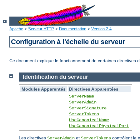
Apache
>
Serveur HTTP
>
Documentation
>
Version 2.4
Configuration à l'échelle du serveur
Ce document explique le fonctionnement de certaines directives du
Identification du serveur
Modules Apparentés
Directives Apparentées
ServerName
ServerAdmin
ServerSignature
ServerTokens
UseCanonicalName
UseCanonicalPhysicalPort
Les directives
et
contrôlent la 
ServerAdmin
ServerTokens