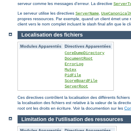
serveur comme les messages d'erreur. La directive
ServerT
Le serveur utilise les directives
,
ServerName
UseCanonical
propres ressources. Par exemple, quand un client émet une req
client vers le nom complet incluant le slash final afin que le
Localisation des fichiers
Modules Apparentés
Directives Apparentées
CoreDumpDirectory
DocumentRoot
ErrorLog
Mutex
PidFile
ScoreBoardFile
ServerRoot
Ces directives contrôlent la localisation des différents fich
la localisation des fichiers est relative à la valeur de la direct
root ont les droits en écriture. Voir la documention sur les
Con
Limitation de l'utilisation des ressources
Modules Apparentés
Directives Apparentées