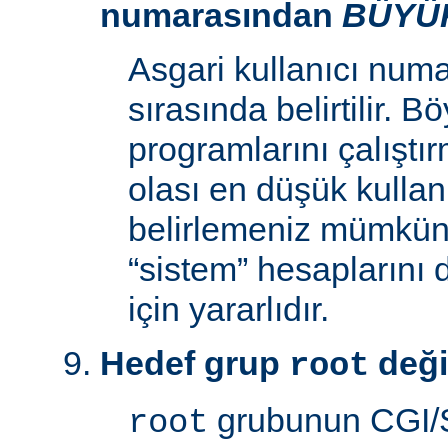
numarasından
BÜYÜ
Asgari kullanıcı num
sırasında belirtilir. 
programlarını çalıştır
olası en düşük kullan
belirlemeniz mümkün k
“sistem” hesaplarını
için yararlıdır.
Hedef grup
deği
root
grubunun CGI/S
root