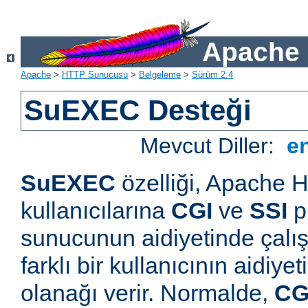
Apache 
Apache
>
HTTP Sunucusu
>
Belgeleme
>
Sürüm 2.4
SuEXEC Desteği
Mevcut Diller:
e
SuEXEC
özelliği, Apache
kullanıcılarına
CGI
ve
SSI
p
sunucunun aidiyetinde çalışt
farklı bir kullanıcının aidiye
olanağı verir. Normalde,
CG