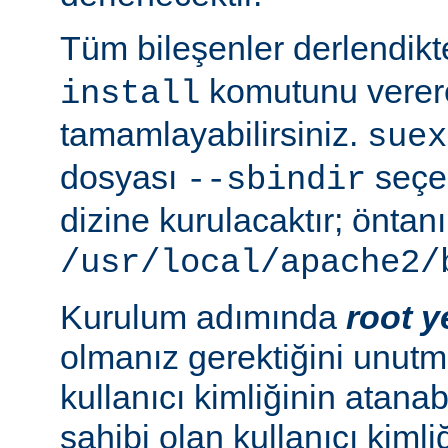
Tüm bileşenler derlendik
komutunu verer
install
tamamlayabilirsiniz.
suex
dosyası
seçen
--sbindir
dizine kurulacaktır; öntanı
/usr/local/apache2/
Kurulum adımında
root y
olmanız gerektiğini unutma
kullanıcı kimliğinin atana
sahibi olan kullanıcı kimliğ