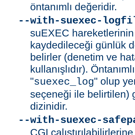
öntanımlı değeridir.
--with-suexec-logfi
suEXEC hareketlerinin 
kaydedileceği günlük d
belirler (denetim ve ha
kullanışlıdır). Öntanım
"
" olup yer
suexec_log
seçeneği ile belirtilen)
dizinidir.
--with-suexec-safep
CGI çalıştırılabilirlerin