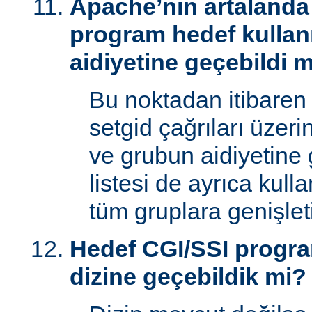
Apache’nin artalanda 
program hedef kullan
aidiyetine geçebildi 
Bu noktadan itibaren
setgid çağrıları üzeri
ve grubun aidiyetine 
listesi de ayrıca kull
tüm gruplara genişletil
Hedef CGI/SSI progr
dizine geçebildik mi?