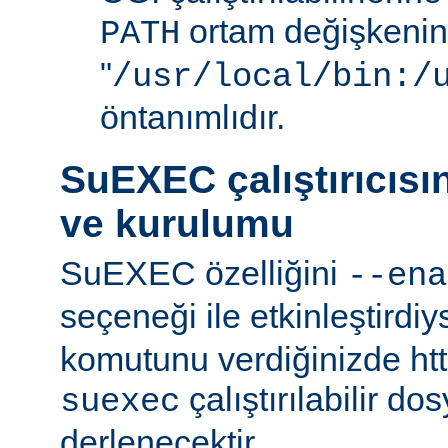
ortam değişkenini
PATH
"
/usr/local/bin:/
öntanımlıdır.
SuEXEC çalıştırıcısı
ve kurulumu
SuEXEC özelliğini
--ena
seçeneği ile etkinleştirdi
komutunu verdiğinizde http
çalıştırılabilir do
suexec
derlenecektir.