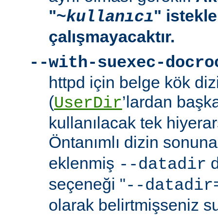
"~
" istekl
kullanıcı
çalışmayacaktır.
--with-suexec-docro
httpd için belge kök dizi
(
’lardan başk
UserDir
kullanılacak tek hiyerarş
Öntanımlı dizin sonuna
eklenmiş
d
--datadir
seçeneği "
--datadir
olarak belirtmişseniz s