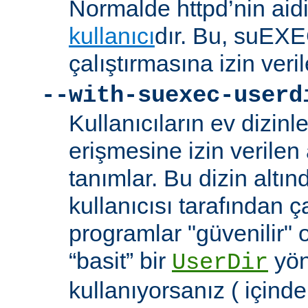
Normalde httpd’nin aidi
kullanıcı
dır. Bu, suEXEC
çalıştırmasına izin veril
--with-suexec-userd
Kullanıcıların ev dizin
erişmesine izin verilen a
tanımlar. Bu dizin alt
kullanıcısı tarafından ç
programlar "güvenilir" 
“basit” bir
yön
UserDir
kullanıyorsanız ( içind