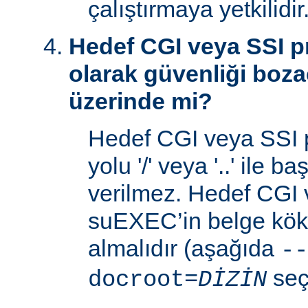
çalıştırmaya yetkilidir
Hedef CGI veya SSI p
olarak güvenliği boza
üzerinde mi?
Hedef CGI veya SSI 
yolu '/' veya '..' ile 
verilmez. Hedef CGI
suEXEC’in belge kök 
almalıdır (aşağıda
--
seç
docroot=
DİZİN