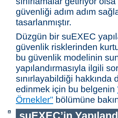
sınırlamalar getiriyor ols
güvenliği adım adım sağl
tasarlanmıştır.
Düzgün bir suEXEC yapıl
güvenlik risklerinden kurt
bu güvenlik modelinin su
yapılandırmasıyla ilgili so
sınırlayabildiği hakkında d
edinmek için bu belgenin
Örnekler"
bölümüne bakın
suEXEC’in Yapılandı