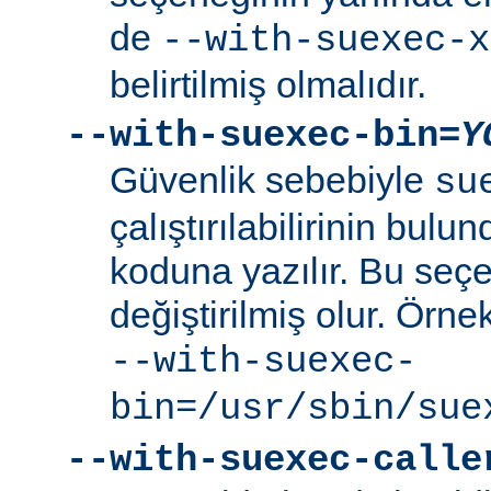
de
--with-suexec-x
belirtilmiş olmalıdır.
--with-suexec-bin=
Y
Güvenlik sebebiyle
su
çalıştırılabilirinin bul
koduna yazılır. Bu seçe
değiştirilmiş olur. Örne
--with-suexec-
bin=/usr/sbin/sue
--with-suexec-calle