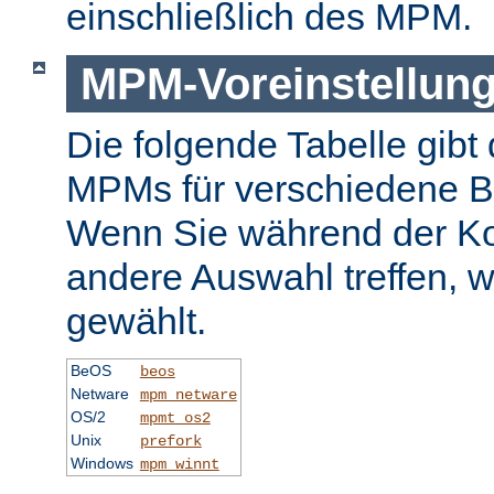
einschließlich des MPM.
MPM-Voreinstellun
Die folgende Tabelle gibt 
MPMs für verschiedene B
Wenn Sie während der Ko
andere Auswahl treffen, 
gewählt.
BeOS
beos
Netware
mpm_netware
OS/2
mpmt_os2
Unix
prefork
Windows
mpm_winnt