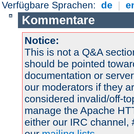
Verfügbare Sprachen:
de
|
e
Kommentare
Notice:
This is not a Q&A sect
should be pointed towar
documentation or serve
our moderators if they a
considered invalid/off-t
manage the Apache HTTP
either our IRC channel, 
our
mailing lists
.