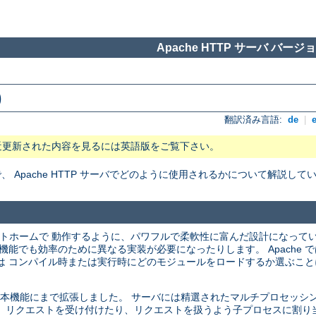
Apache HTTP サーバ バージョン
)
翻訳済み言語:
de
|
近更新された内容を見るには英語版をご覧下さい。
Apache HTTP サーバでどのように使用されるかについて解説して
プラットホームで 動作するように、パワフルで柔軟性に富んだ設計になって
機能でも効率のために異なる実装が必要になったりします。 Apache 
は コンパイル時または実行時にどのモジュールをロードするか選ぶこと
バの基本機能にまで拡張しました。 サーバには精選されたマルチプロセッシング
 リクエストを受け付けたり、リクエストを扱うよう子プロセスに割り