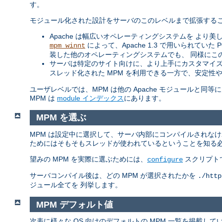
す。
モジュール化された設計をサーバのこのレベルまで拡張するこ
Apache は幅広いオペレーティングシステムを より美し
によって、Apache 1.3 で用いられてい
mpm_winnt
装した他のオペレーティングシステムでも、 同様にこ
サーバは特定のサイト向けに、より上手にカスタマイズ
スレッド化された MPM を利用できる一方で、安定性
ユーザレベルでは、MPM は他の Apache モジュールと
MPM は
module インデックス
にあります。
MPM を選ぶ
MPM は設定中に選択して、サーバ内部にコンパイルされな
ためにはそもそもスレッドが使われているということを知る
望みの MPM を実際に選ぶためには、
スクリプト
configure
サーバコンパイル後は、どの MPM が選択されたかを
./http
ジュール全てを 列挙します。
MPM デフォルト値
次表に様々な OS 向けのデフォルトの MPM 一覧を掲載し