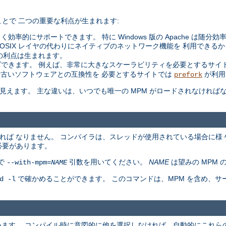
とで 二つの重要な利点が生まれます:
く効率的にサポートできます。 特に Windows 版の Apache は随分
た POSIX レイヤの代わりにネイティブのネットワーク機能を 利用できるか
の利点は生まれます。
できます。 例えば、非常に大きなスケーラビリティを必要とするサイ
や古いソフトウェアとの互換性を 必要とするサイトでは
が利用
prefork
同等に見えます。 主な違いは、いつでも唯一の MPM がロードされなけれ
ければ なりません。 コンパイラは、スレッドが使用されている場合に様
必要があります。
で
引数を用いてください。
NAME
は望みの MPM 
--with-mpm=
NAME
で確かめることができます。 このコマンドは、MPM を含め、
d -l
ています。 コンパイル時に意図的に他を選択しなければ、自動的にこれらの