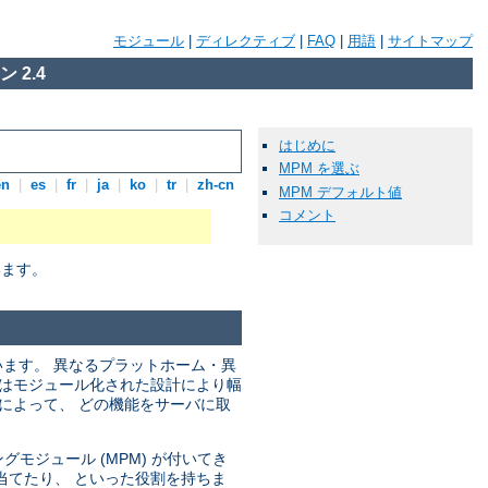
モジュール
|
ディレクティブ
|
FAQ
|
用語
|
サイトマップ
 2.4
はじめに
MPM を選ぶ
en
|
es
|
fr
|
ja
|
ko
|
tr
|
zh-cn
MPM デフォルト値
コメント
います。
います。 異なるプラットホーム・異
ではモジュール化された設計により幅
によって、 どの機能をサーバに取
モジュール (MPM) が付いてき
当てたり、 といった役割を持ちま