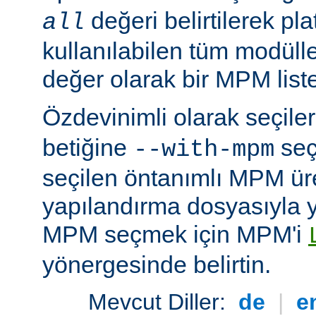
değeri belirtilerek pla
all
kullanılabilen tüm modüller
değer olarak bir MPM listesi
Özdevinimli olarak seçil
betiğine
seç
--with-mpm
seçilen öntanımlı MPM ür
yapılandırma dosyasıyla yü
MPM seçmek için MPM'i
yönergesinde belirtin.
Mevcut Diller:
de
|
e