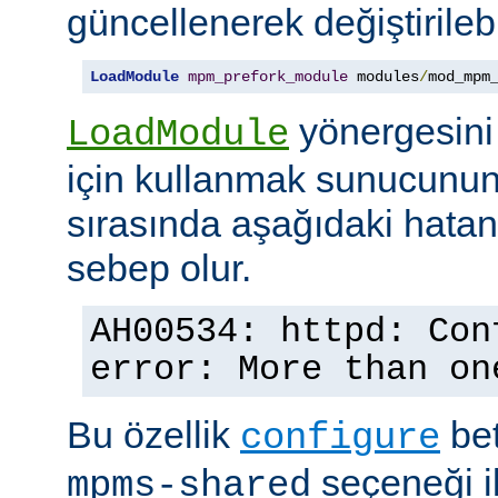
güncellenerek değiştirilebil
LoadModule
mpm_prefork_module
 modules
/
mod_mpm
yönergesini
LoadModule
için kullanmak sunucunun
sırasında aşağıdaki hata
sebep olur.
AH00534: httpd: Con
error: More than on
Bu özellik
bet
configure
seçeneği ile
mpms-shared