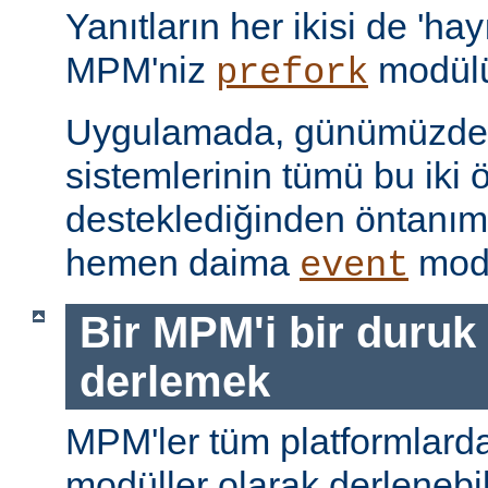
Yanıtların her ikisi de 'hay
MPM'niz
modülü
prefork
Uygulamada, günümüzdeki
sistemlerinin tümü bu iki ö
desteklediğinden öntanı
hemen daima
modü
event
Bir MPM'i bir duruk
derlemek
MPM'ler tüm platformlarda
modüller olarak derlenebi