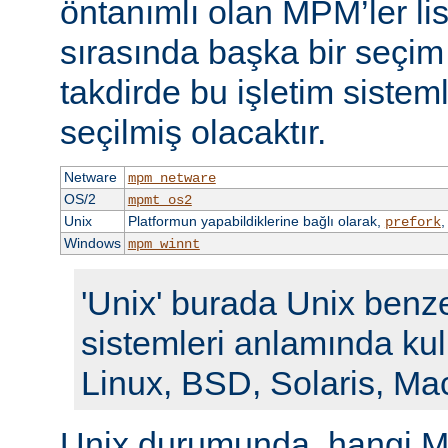
öntanımlı olan MPM’ler li
sırasında başka bir seçi
takdirde bu işletim siste
seçilmiş olacaktır.
Netware
mpm_netware
OS/2
mpmt_os2
Unix
Platformun yapabildiklerine bağlı olarak,
prefork
Windows
mpm_winnt
'Unix' burada Unix benze
sistemleri anlamında kull
Linux, BSD, Solaris, Ma
Unix durumunda, hangi M