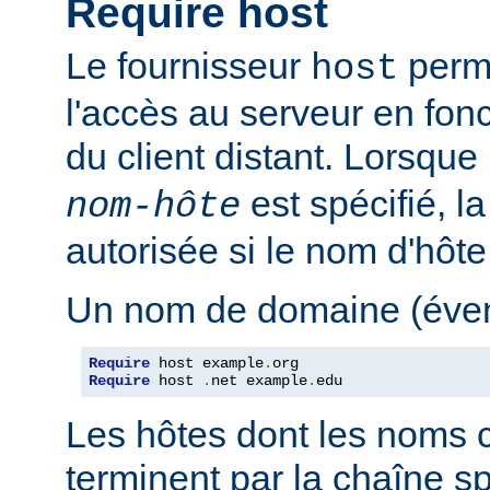
Require host
Le fournisseur
perme
host
l'accès au serveur en fon
du client distant. Lorsque
est spécifié, l
nom-hôte
autorisée si le nom d'hôt
Un nom de domaine (évent
Require
 host example
.
Require
 host 
.
net example
.
edu
Les hôtes dont les noms 
terminent par la chaîne sp