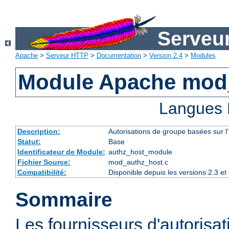
Serveu
Apache
>
Serveur HTTP
>
Documentation
>
Version 2.4
>
Modules
Module Apache mod
Langues 
Description:
Autorisations de groupe basées sur l
Statut:
Base
Identificateur de Module:
authz_host_module
Fichier Source:
mod_authz_host.c
Compatibilité:
Disponible depuis les versions 2.3 e
Sommaire
Les fournisseurs d'autorisa