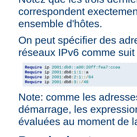
correspondent execteme
ensemble d'hôtes.
On peut spécifier des adr
réseaux IPv6 comme suit 
Require
 ip 
2001:db8::a00:20ff:fea7:ccea
Require
 ip 
2001
:
db8
:
1
:
1
::
Require
 ip 
2001
:
db8
:
2
:
1
::/
64
Require
 ip 
2001
:
db8
:
3
::/
48
Note: comme les adresses
démarrage, les expressio
évaluées au moment de la