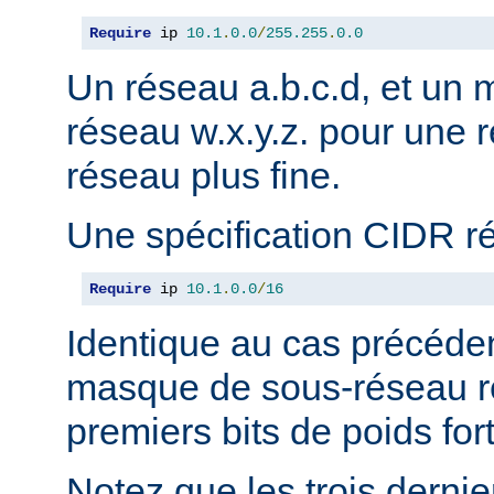
Require
 ip 
10.1
.
0.0
/
255.255
.
0.0
Un réseau a.b.c.d, et un
réseau w.x.y.z. pour une r
réseau plus fine.
Une spécification CIDR r
Require
 ip 
10.1
.
0.0
/
16
Identique au cas précéden
masque de sous-réseau r
premiers bits de poids fort
Notez que les trois derni