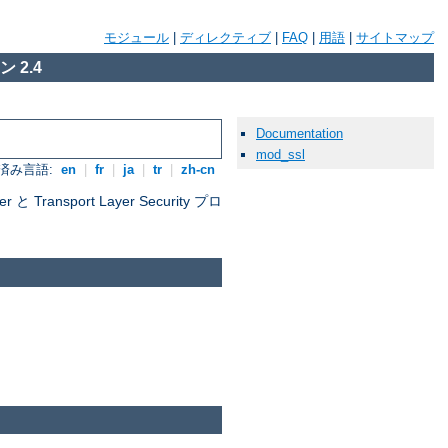
モジュール
|
ディレクティブ
|
FAQ
|
用語
|
サイトマップ
 2.4
Documentation
mod_ssl
済み言語:
en
|
fr
|
ja
|
tr
|
zh-cn
nsport Layer Security プロ