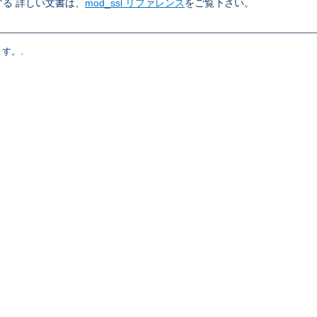
る 詳しい文書は、
mod_ssl リファレンス
をご覧下さい。
す。.