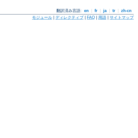
翻訳済み言語:
en
|
fr
|
ja
|
tr
|
zh-cn
モジュール
|
ディレクティブ
|
FAQ
|
用語
|
サイトマップ