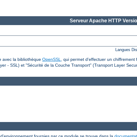
Serveur Apache HTTP Versio
Langues Dis
 avec la bibliothèque
OpenSSL
, qui permet d'effectuer un chiffrement 
er - SSL) et "Sécurité de la Couche Transport" (Transport Layer Securi
s d'environnement fournies par ce module se trouve dans la
documentat