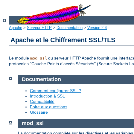
Apache
>
Serveur HTTP
>
Documentation
>
Version 2.4
Apache et le Chiffrement SSL/TLS
Le module
du serveur HTTP Apache fournit une interface
mod_ssl
protocoles "Couche Points d'accès Sécurisés" (Secure Sockets Lay
Documentation
Comment configurer SSL ?
Introduction à SSL
Compatibilité
Foire aux questions
Glossaire
mod_ssl
La documentation complète sur les directives et les variable