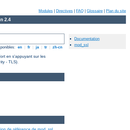
Modules
|
Directives
|
FAQ
|
Glossaire
|
Plan du site
n 2.4
Documentation
mod_ssl
ponibles:
en
|
fr
|
ja
|
tr
|
zh-cn
fort en s'appuyant sur les
ty - TLS).
ion de référence de mod_ssl
.