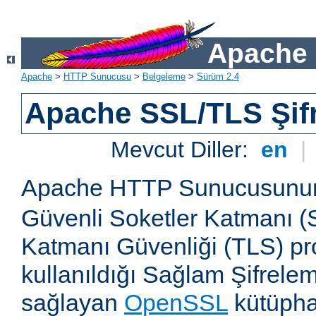
Apache 
Apache
>
HTTP Sunucusu
>
Belgeleme
>
Sürüm 2.4
Apache SSL/TLS Şif
Mevcut Diller:
en
|
Apache HTTP Sunucusun
Güvenli Soketler Katmanı (
Katmanı Güvenliği (TLS) pro
kullanıldığı Sağlam Şifrele
sağlayan
OpenSSL
kütüpha