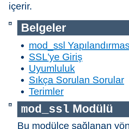
içerir.
Belgeler
mod_ssl Yapılandırmas
SSL'ye Giriş
Uyumluluk
Sıkça Sorulan Sorular
Terimler
Modülü
mod_ssl
Bu modülce sağlanan yön