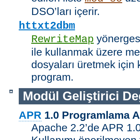
DSO’ları içerir.
httxt2dbm
yönerge
RewriteMap
ile kullanmak üzere me
dosyaları üretmek için k
program.
Modül Geliştirici Değ
APR
1.0 Programlama A
Apache 2.2’de APR 1.0 A
Kullanımı önerilmeyen 