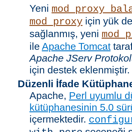
Yeni
mod_proxy_bal
için yük d
mod_proxy
sağlanmış, yeni
mod_p
ile
Apache Tomcat
tara
Apache JServ Protoko
için destek eklenmiştir.
Düzenli İfade Kütüphan
Apache,
Perl uyumlu dü
kütüphanesinin 5.0 sü
içermektedir.
configu
seçeneği 