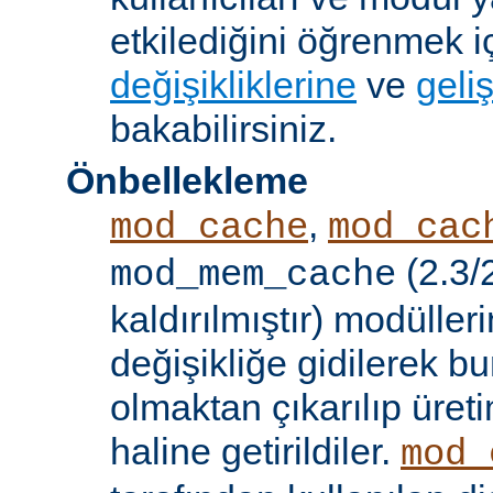
etkilediğini öğrenmek i
değişikliklerine
ve
geliş
bakabilirsiniz.
Önbellekleme
,
mod_cache
mod_cac
(2.3/
mod_mem_cache
kaldırılmıştır) modülle
değişikliğe gidilerek b
olmaktan çıkarılıp üret
haline getirildiler.
mod_