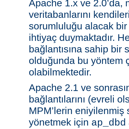
Apache 1.x ve 2.0’da, 
veritabanlarını kendiler
sorumluluğu alacak bir
ihtiyaç duymaktadır. He
bağlantısına sahip bir
olduğunda bu yöntem ç
olabilmektedir.
Apache 2.1 ve sonrasın
bağlantılarını (evreli o
MPM’lerin eniyilenmiş st
yönetmek için
ap_dbd