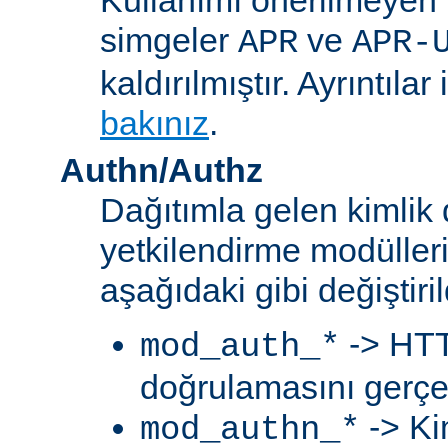
simgeler
ve
APR
APR-
kaldırılmıştır. Ayrıntılar 
bakınız
.
Authn/Authz
Dağıtımla gelen kimlik
yetkilendirme modülleri
aşağıdaki gibi değiştiril
-> HTT
mod_auth_*
doğrulamasını gerçek
-> Ki
mod_authn_*