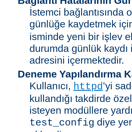
Bağlantı Hatalarının Gü
İstemci bağlantısında o
günlüğe kaydetmek iç
isminde yeni bir işlev e
durumda günlük kaydı i
adresini içermektedir.
Deneme Yapılandırma K
Kullanıcı,
’yi sa
httpd
kullandığı takdirde özel
isteyen modüllere yard
diye yen
test_config