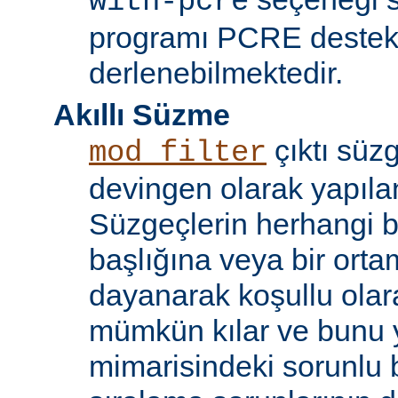
with-pcre
programı PCRE destekl
derlenebilmektedir.
Akıllı Süzme
çıktı süzg
mod_filter
devingen olarak yapılan
Süzgeçlerin herhangi bi
başlığına veya bir ort
dayanarak koşullu olara
mümkün kılar ve bunu 
mimarisindeki sorunlu b