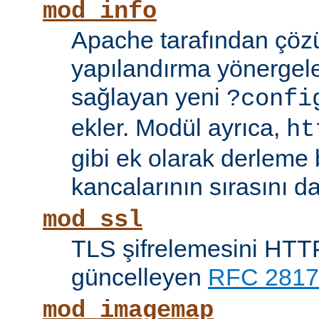
mod_info
Apache tarafından çöz
yapılandırma yönergele
sağlayan yeni
?confi
ekler. Modül ayrıca,
ht
gibi ek olarak derleme b
kancalarının sırasını da
mod_ssl
TLS şifrelemesini HTTP
güncelleyen
RFC 2817
mod_imagemap