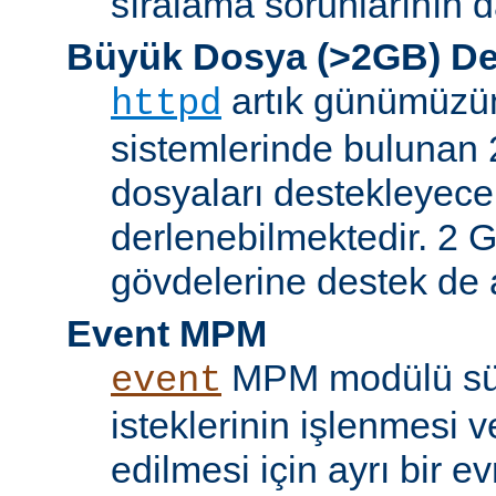
sıralama sorunlarının d
Büyük Dosya (>2GB) De
artık günümüzün 
httpd
sistemlerinde bulunan 
dosyaları destekleyece
derlenebilmektedir. 2 GB
gövdelerine destek de a
Event MPM
MPM modülü sür
event
isteklerinin işlenmesi v
edilmesi için ayrı bir ev