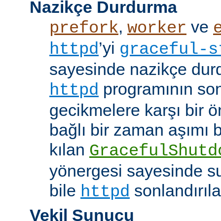
Nazikçe Durdurma
,
ve
prefork
worker
’yi
httpd
graceful-s
sayesinde nazikçe durd
programının son
httpd
gecikmelere karşı bir ö
bağlı bir zaman aşımı
kılan
GracefulShutd
yönergesi sayesinde s
bile
sonlandırıla
httpd
Vekil Sunucu