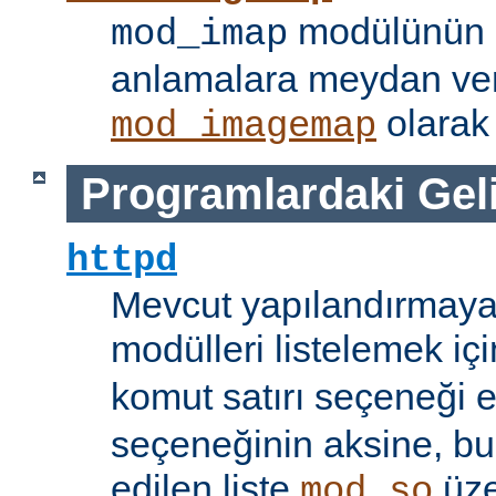
modülünün i
mod_imap
anlamalara meydan ve
olarak 
mod_imagemap
Programlardaki Gel
httpd
Mevcut yapılandırmaya
modülleri listelemek iç
komut satırı seçeneği 
seçeneğinin aksine, bu
edilen liste
üze
mod_so