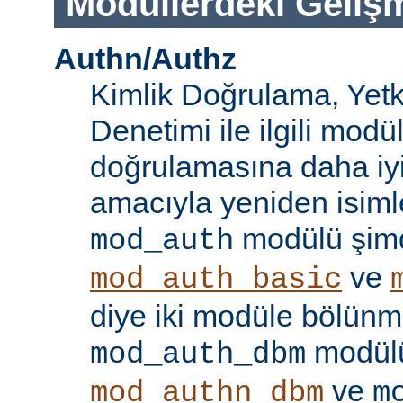
Modüllerdeki Geliş
Authn/Authz
Kimlik Doğrulama, Yetk
Denetimi ile ilgili modül
doğrulamasına daha iy
amacıyla yeniden isimle
modülü şim
mod_auth
ve
mod_auth_basic
diye iki modüle bölünmü
modülü
mod_auth_dbm
ve
mod_authn_dbm
m