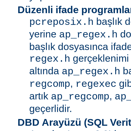
Düzenli ifade programla
başlık d
pcreposix.h
yerine
dos
ap_regex.h
başlık dosyasınca ifa
gerçeklenimi
regex.h
altında
ba
ap_regex.h
,
gib
regcomp
regexec
artık
,
ap_regcomp
ap
geçerlidir.
DBD Arayüzü (SQL Verit