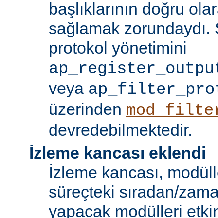
başlıklarının doğru olar
sağlamak zorundaydı. S
protokol yönetimini
ap_register_outpu
veya
ap_filter_pro
üzerinden
mod_filte
devredebilmektedir.
İzleme kancası eklendi
İzleme kancası, modüll
süreçteki sıradan/zama
yapacak modülleri etkinl