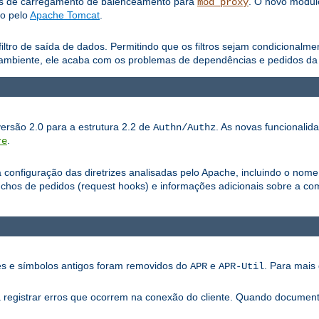
os de carregamento de balenceamento para
. O novo módu
mod_proxy
do pelo
Apache Tomcat
.
iltro de saída de dados. Permitindo que os filtros sejam condicionalm
ambiente, ele acaba com os problemas de dependências e pedidos da a
versão 2.0 para a estrutura 2.2 de
. As novas funcionalid
Authn/Authz
.
re
configuração das diretrizes analisadas pelo Apache, incluindo o nome
os de pedidos (request hooks) e informações adicionais sobre a com
ões e símbolos antigos foram removidos do
e
. Para mais 
APR
APR-Util
ra registrar erros que ocorrem na conexão do cliente. Quando documen