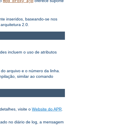
lo
oferece suporte
mod_proxy_ajp
ente inseridos, baseando-se nos
rquitetura 2.0.
ades incluem o uso de atributos
 do arquivo e o número da linha.
pilação, similar ao comando
detalhes, visite o
Website do APR
.
tado no diário de log, a mensagem