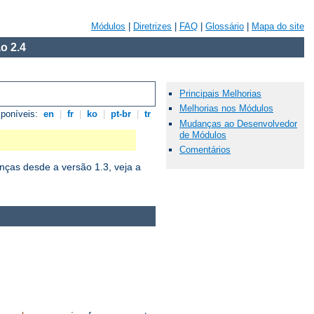
Módulos
|
Diretrizes
|
FAQ
|
Glossário
|
Mapa do site
o 2.4
Principais Melhorias
Melhorias nos Módulos
sponíveis:
en
|
fr
|
ko
|
pt-br
|
tr
Mudanças ao Desenvolvedor
de Módulos
Comentários
ças desde a versão 1.3, veja a