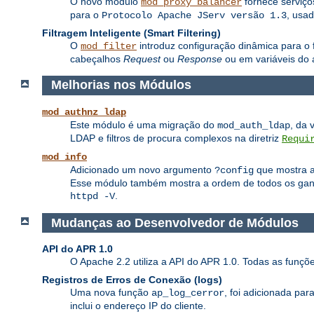
O novo módulo
fornece serviç
mod_proxy_balancer
para o
, usa
Protocolo Apache JServ versão 1.3
Filtragem Inteligente (Smart Filtering)
O
introduz configuração dinâmica para o f
mod_filter
cabeçalhos
Request
ou
Response
ou em variáveis do 
Melhorias nos Módulos
mod_authnz_ldap
Este módulo é uma migração do
, da 
mod_auth_ldap
LDAP e filtros de procura complexos na diretriz
Requi
mod_info
Adicionado um novo argumento
que mostra a 
?config
Esse módulo também mostra a ordem de todos os ganch
.
httpd -V
Mudanças ao Desenvolvedor de Módulos
API do APR 1.0
O Apache 2.2 utiliza a API do APR 1.0. Todas as funç
Registros de Erros de Conexão (logs)
Uma nova função
, foi adicionada pa
ap_log_cerror
inclui o endereço IP do cliente.