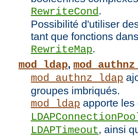
.
RewriteCond
Possibilité d'utiliser 
tant que fonctions dans 
.
RewriteMap
,
mod_ldap
mod_authnz
ajo
mod_authnz_ldap
groupes imbriqués.
apporte les 
mod_ldap
LDAPConnectionPoo
, ainsi q
LDAPTimeout