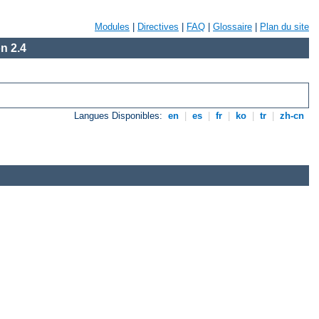
Modules
|
Directives
|
FAQ
|
Glossaire
|
Plan du site
n 2.4
Langues Disponibles:
en
|
es
|
fr
|
ko
|
tr
|
zh-cn