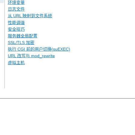
环境变量
日志文件
从 URL 映射到文件系统
性能调谐
安全技巧
服务器全局配置
SSL/TLS 加密
执行 CGI 前的用户切换(suEXEC)
URL 改写与 mod_rewrite
虚拟主机