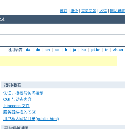
模块
|
指令
|
常见问题
|
术语
|
网站导航
.4
可用语言:
da
|
de
|
en
|
es
|
fr
|
ja
|
ko
|
pt-br
|
tr
|
zh-cn
指引/教程
认证，授权与访问控制
CGI 与动态内容
.htaccess 文件
服务器端插入(SSI)
用户私人网站目录(public_html)
平台相关说明