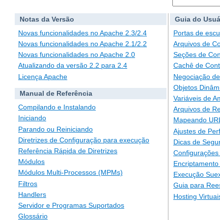
Notas da Versão
Guia do Usuá
Novas funcionalidades no Apache 2.3/2.4
Portas de escu
Novas funcionalidades no Apache 2.1/2.2
Arquivos de C
Novas funcionalidades no Apache 2.0
Seções de Con
Atualizando da versão 2.2 para 2.4
Cachê de Con
Licença Apache
Negociação de
Objetos Dinâm
Manual de Referência
Variáveis de A
Compilando e Instalando
Arquivos de Re
Iniciando
Mapeando URLs
Parando ou Reiniciando
Ajustes de Pe
Diretrizes de Configuração para execução
Dicas de Segu
Referência Rápida de Diretrizes
Configurações 
Módulos
Encriptamento
Módulos Multi-Processos (MPMs)
Execução Suex
Filtros
Guia para Ree
Handlers
Hosting Virtuai
Servidor e Programas Suportados
Glossário