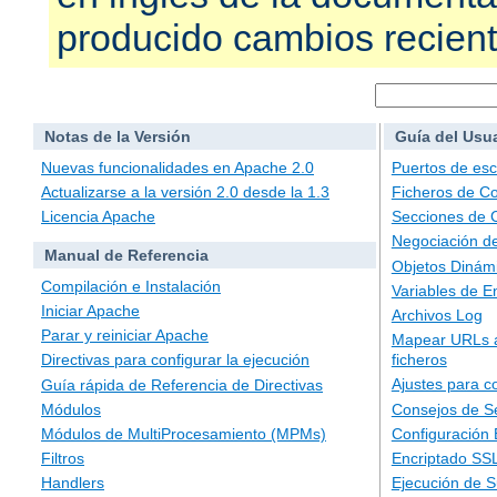
producido cambios recien
Notas de la Versión
Guía del Usu
Nuevas funcionalidades en Apache 2.0
Puertos de es
Actualizarse a la versión 2.0 desde la 1.3
Ficheros de Co
Licencia Apache
Secciones de 
Negociación d
Manual de Referencia
Objetos Dinám
Compilación e Instalación
Variables de E
Iniciar Apache
Archivos Log
Parar y reiniciar Apache
Mapear URLs a
ficheros
Directivas para configurar la ejecución
Ajustes para c
Guía rápida de Referencia de Directivas
Consejos de S
Módulos
Configuración
Módulos de MultiProcesamiento (MPMs)
Encriptado SS
Filtros
Ejecución de 
Handlers