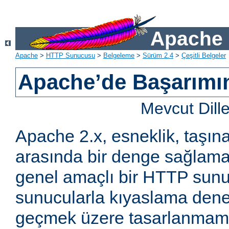
Apache 
Apache
>
HTTP Sunucusu
>
Belgeleme
>
Sürüm 2.4
>
Çeşitli Belgeler
Apache’de Başarımın 
Mevcut Dill
Apache 2.x, esneklik, taşına
arasında bir denge sağlama
genel amaçlı bir HTTP sun
sunucularla kıyaslama den
geçmek üzere tasarlanmam