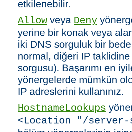
etkilenebilir.
veya
yönerge
Allow
Deny
yerine bir konak veya alan 
iki DNS sorguluk bir bedel
normal, diğeri IP taklidin
sorgusu). Başarımı en iyi
yönergelerde mümkün old
IP adreslerini kullanınız.
yöner
HostnameLookups
<Location "/server-