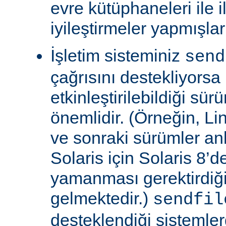
evre kütüphaneleri ile il
iyileştirmeler yapmışla
İşletim sisteminiz
send
çağrısını destekliyors
etkinleştirilebildiği sü
önemlidir. (Örneğin, Lin
ve sonraki sürümler an
Solaris için Solaris 8’
yamanması gerektirdiğ
gelmektedir.)
sendfil
desteklendiği sistemle