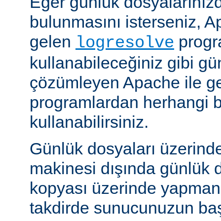
Eğer günlük dosyalarınızd
bulunmasını isterseniz, Ap
gelen
progr
logresolve
kullanabileceğiniz gibi gü
çözümleyen Apache ile g
programlardan herhangi bi
kullanabilirsiniz.
Günlük dosyaları üzerind
makinesi dışında günlük d
kopyası üzerinde yapmanız
takdirde sunucunuzun baş