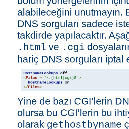
bölüm yönergelerinin için
alabileceğini unutmayın. 
DNS sorguları sadece istek
takdirde yapılacaktır. Aşa
ve
dosyaların
.html
.cgi
hariç DNS sorguları iptal 
HostnameLookups
<
Files
~
"\.(html|cgi)$"
>
HostnameLookups
</
Files
>
Yine de bazı CGI’lerin DNS
olursa bu CGI’lerin bu iht
olarak
ç
gethostbyname