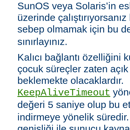
SunOS veya Solaris’in es
üzerinde çalıştırıyorsanız
sebep olmamak için bu d
sınırlayınız.
Kalıcı bağlantı özelliğini 
çocuk süreçler zaten açık 
beklemekte olacaklardır.
yöne
KeepAliveTimeout
değeri
saniye olup bu et
5
indirmeye yönelik süredir
genişliği ile sunucu kayna