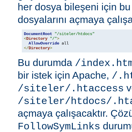
her dosya bileşeni için b
dosyalarını açmaya çalışa
DocumentRoot
"/siteler/htdocs"
<
Directory
"/"
>
AllowOverride
</
Directory
>
Bu durumda
/index.ht
bir istek için Apache,
/.h
v
/siteler/.htaccess
/siteler/htdocs/.ht
açmaya çalışacaktır. Çö
durumu
FollowSymLinks