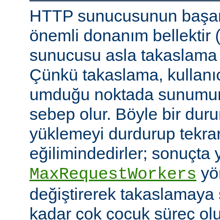
HTTP sunucusunun başarı
önemli donanım bellektir
sunucusu asla takaslama
Çünkü takaslama, kullanıc
umduğu noktada sunumu
sebep olur. Böyle bir duru
yüklemeyi durdurup tekra
eğilimindedirler; sonuçta 
yön
MaxRequestWorkers
değiştirerek takaslamaya
kadar çok çocuk süreç ol