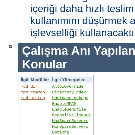
içeriği daha hızlı tesli
kullanımını düşürmek 
işlevselliği kullanacaktı
Çalışma Anı Yapıland
Konular
İlgili Modüller
İlgili Yönergeler
mod_dir
AllowOverride
mpm_common
DirectoryIndex
mod_status
HostnameLookups
EnableMMAP
EnableSendfile
KeepAliveTimeout
MaxSpareServers
MinSpareServers
Options