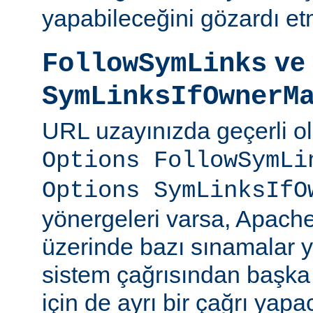
yapabileceğini gözardı et
ve
FollowSymLinks
SymLinksIfOwnerM
URL uzayınızda geçerli o
Options FollowSymLi
Options SymLinksIfO
yönergeleri varsa, Apach
üzerinde bazı sınamalar y
sistem çağrısından başka
için de ayrı bir çağrı yapac