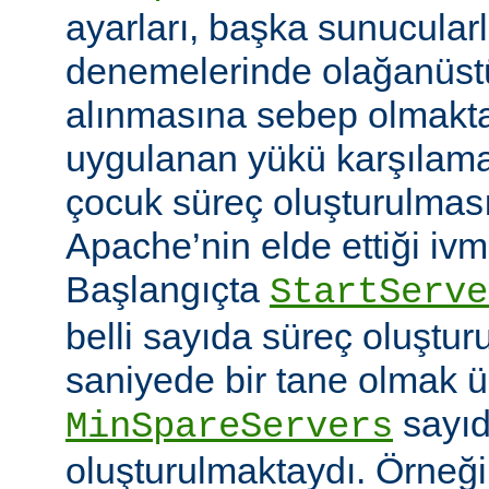
ayarları, başka sunucular
denemelerinde olağanüstü
alınmasına sebep olmaktay
uygulanan yükü karşılam
çocuk süreç oluşturulma
Apache’nin elde ettiği ivm
Başlangıçta
StartServe
belli sayıda süreç oluştur
saniyede bir tane olmak 
sayıd
MinSpareServers
oluşturulmaktaydı. Örneğ