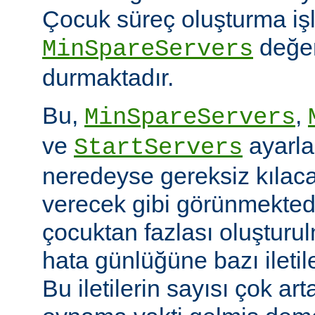
Çocuk süreç oluşturma iş
değer
MinSpareServers
durmaktadır.
Bu,
,
MinSpareServers
ve
ayarla
StartServers
neredeyse gereksiz kılaca
verecek gibi görünmekted
çocuktan fazlası oluştur
hata günlüğüne bazı ileti
Bu iletilerin sayısı çok ar