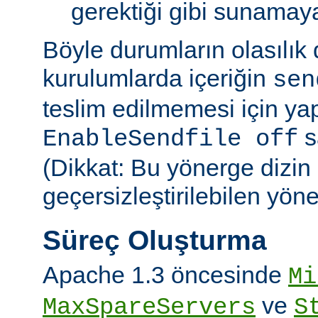
gerektiği gibi sunamayab
Böyle durumların olasılık
kurulumlarda içeriğin
sen
teslim edilmemesi için ya
sa
EnableSendfile off
(Dikkat: Bu yönerge dizin
geçersizleştirilebilen yön
Süreç Oluşturma
Apache 1.3 öncesinde
Mi
ve
MaxSpareServers
S