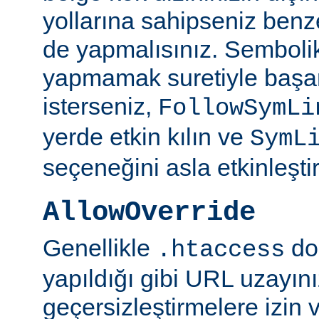
yollarına sahipseniz benze
de yapmalısınız. Semboli
yapmamak suretiyle başar
isterseniz,
FollowSymLi
yerde etkin kılın ve
SymL
seçeneğini asla etkinleşti
AllowOverride
Genellikle
do
.htaccess
yapıldığı gibi URL uzayın
geçersizleştirmelere izin