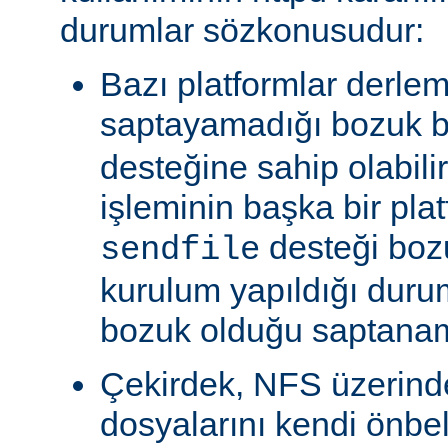
durumlar sözkonusudur:
Bazı platformlar derle
saptayamadığı bozuk b
desteğine sahip olabili
işleminin başka bir pla
desteği boz
sendfile
kurulum yapıldığı duru
bozuk olduğu saptanam
Çekirdek, NFS üzerinde
dosyalarını kendi önbe