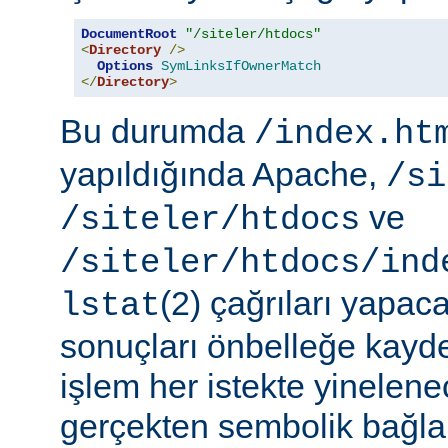
DocumentRoot
"/siteler/htdocs"
<
Directory
/>
Options
SymLinksIfOwnerMatch
</
Directory
>
Bu durumda
/index.ht
yapıldığında Apache,
/si
ve
/siteler/htdocs
/siteler/htdocs/ind
(2) çağrıları yapaca
lstat
sonuçları önbelleğe kayd
işlem her istekte yinelene
gerçekten sembolik bağlar